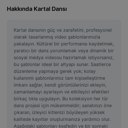
Resim arka planını kaldırma
Hakkında Kartal Dansı
Resim birleştirme
Resim İyileştirme Aracı
Kartal dansının güç ve zarafetini, profesyonel 
olarak tasarlanmış video şablonlarımızla 
Resmi Yeniden Boyutlandırma
yakalayın. Kültürel bir performansı kaydetmek, 
yaratıcı bir dans yorumlamak veya dinamik bir 
Çevrimiçi Fotoğraf Düzenleyici
sosyal medya videosu hazırlamak istiyorsanız, 
Mizah Görseli Oluşturucu
bu şablonlar ideal bir altyapı sunar. Saatlerce 
düzenleme yapmaya gerek yok; kolay 
AI Text Remover
kullanımlı şablonlarımız tam kişiselleştirme 
imkanı sağlar, kendi görüntülerinizi ekleyin, 
AI People Remover
zamanlamayı ayarlayın ve etkileyici efektleri 
birkaç tıkla uygulayın. Bu koleksiyon her tür 
AI Inpainting
dans projesi için mükemmeldir; sanatınızı öne 
Face Cutout
çıkaran, izleyici kitlenizi büyüleyen yüksek 
kalitede kayıtlar oluşturmanıza yardımcı olur. 
Aşağıdaki şablonları keşfedin ve bir sonraki 