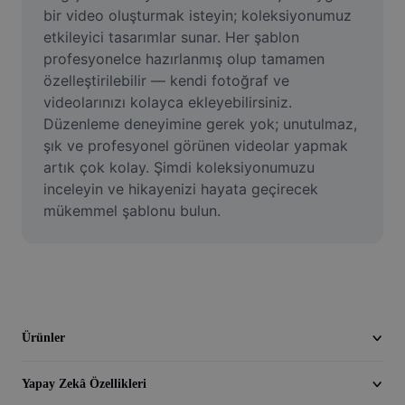
Video
bir video oluşturmak isteyin; koleksiyonumuz 
etkileyici tasarımlar sunar. Her şablon 
Video arka planını kaldırma
profesyonelce hazırlanmış olup tamamen 
özelleştirilebilir — kendi fotoğraf ve 
Kaliteyi artır
videolarınızı kolayca ekleyebilirsiniz. 
Düzenleme deneyimine gerek yok; unutulmaz, 
Video Düzenleyici
şık ve profesyonel görünen videolar yapmak 
Videoyu Kesme
artık çok kolay. Şimdi koleksiyonumuzu 
inceleyin ve hikayenizi hayata geçirecek 
Videoya Yazı Ekleme
mükemmel şablonu bulun.
Video Dönüştürücü
Ürünler
Yapay Zekâ Özellikleri