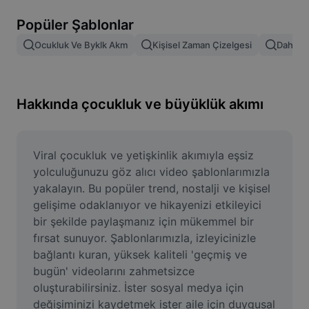
Resim arka planını kaldırma
Popüler Şablonlar
Resim birleştirme
Ocukluk Ve Byklk Akm
Kişisel Zaman Çizelgesi
Daha 17 
Resim İyileştirme Aracı
Resmi Yeniden Boyutlandırma
Hakkında çocukluk ve büyüklük akımı
Çevrimiçi Fotoğraf Düzenleyici
Mizah Görseli Oluşturucu
Viral çocukluk ve yetişkinlik akımıyla eşsiz 
yolculuğunuzu göz alıcı video şablonlarımızla 
AI Text Remover
yakalayın. Bu popüler trend, nostalji ve kişisel 
gelişime odaklanıyor ve hikayenizi etkileyici 
AI People Remover
bir şekilde paylaşmanız için mükemmel bir 
fırsat sunuyor. Şablonlarımızla, izleyicinizle 
AI Inpainting
bağlantı kuran, yüksek kaliteli 'geçmiş ve 
Face Cutout
bugün' videolarını zahmetsizce 
oluşturabilirsiniz. İster sosyal medya için 
değişiminizi kaydetmek ister aile için duygusal 