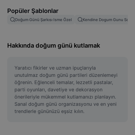
Resim arka planını kaldırma
Popüler Şablonlar
Resim birleştirme
Doğum Günü Şarkısı Isme Özel
Kendine Dogum Gunu Sozler
Resim İyileştirme Aracı
Resmi Yeniden Boyutlandırma
Hakkında doğum günü kutlamak
Çevrimiçi Fotoğraf Düzenleyici
Mizah Görseli Oluşturucu
Yaratıcı fikirler ve uzman ipuçlarıyla 
unutulmaz doğum günü partileri düzenlemeyi 
AI Text Remover
öğrenin. Eğlenceli temalar, lezzetli pastalar, 
parti oyunları, davetiye ve dekorasyon 
AI People Remover
önerileriyle mükemmel kutlamanızı planlayın. 
Sanal doğum günü organizasyonu ve en yeni 
AI Inpainting
trendlerle gününüzü eşsiz kılın.
Face Cutout