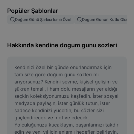
Resim arka planını kaldırma
Popüler Şablonlar
Resim birleştirme
Doğum Günü Şarkısı Isme Özel
Dogum Gunun Kutlu Olsun 
Resim İyileştirme Aracı
Resmi Yeniden Boyutlandırma
Hakkında kendine dogum gunu sozleri
Çevrimiçi Fotoğraf Düzenleyici
Mizah Görseli Oluşturucu
Kendinizi özel bir günde onurlandırmak için 
tam size göre doğum günü sözleri mi 
AI Text Remover
arıyorsunuz? Kendini sevme, kişisel gelişim ve 
şükran temalı, ilham dolu mesajların yer aldığı 
AI People Remover
seçkin koleksiyonumuzu keşfedin. İster sosyal 
medyada paylaşın, ister günlük tutun, ister 
AI Inpainting
sadece kendinizi yüceltin; bu sözler sizi 
Face Cutout
güçlendirecek ve motive edecek. 
Yolculuğunuzu kucaklayın, başarılarınızı takdir 
edin ve yeni yıl için anlamlı hedefler belirleyin. 