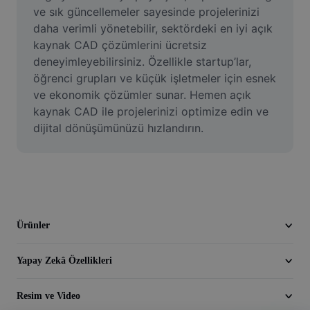
Video
ve sık güncellemeler sayesinde projelerinizi 
daha verimli yönetebilir, sektördeki en iyi açık 
Video arka planını kaldırma
kaynak CAD çözümlerini ücretsiz 
deneyimleyebilirsiniz. Özellikle startup’lar, 
Kaliteyi artır
öğrenci grupları ve küçük işletmeler için esnek 
ve ekonomik çözümler sunar. Hemen açık 
Video Düzenleyici
kaynak CAD ile projelerinizi optimize edin ve 
Videoyu Kesme
dijital dönüşümünüzü hızlandırın.
Videoya Yazı Ekleme
Video Dönüştürücü
Ürünler
Yapay Zekâ Özellikleri
Resim ve Video