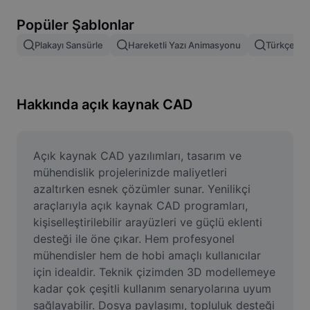
Resim arka planını kaldırma
Popüler Şablonlar
Resim birleştirme
Plakayı Sansürle
Hareketli Yazı Animasyonu
Türkçe Şab
Resim İyileştirme Aracı
Resmi Yeniden Boyutlandırma
Hakkında açık kaynak CAD
Çevrimiçi Fotoğraf Düzenleyici
Mizah Görseli Oluşturucu
Açık kaynak CAD yazılımları, tasarım ve 
mühendislik projelerinizde maliyetleri 
AI Text Remover
azaltırken esnek çözümler sunar. Yenilikçi 
araçlarıyla açık kaynak CAD programları, 
AI People Remover
kişiselleştirilebilir arayüzleri ve güçlü eklenti 
desteği ile öne çıkar. Hem profesyonel 
AI Inpainting
mühendisler hem de hobi amaçlı kullanıcılar 
Face Cutout
için idealdir. Teknik çizimden 3D modellemeye 
kadar çok çeşitli kullanım senaryolarına uyum 
sağlayabilir. Dosya paylaşımı, topluluk desteği 