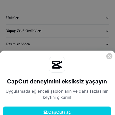
Seedream 5.0
Ürünler
Yapay Zekâ Özellikleri
Resim ve Video
Keşfedin
Şirket
CapCut deneyimini eksiksiz yaşayın
Uygulamada eğlenceli şablonların ve daha fazlasının
keyfini çıkarın!
CapCut'ı aç
Hizmet Şartları
Gizlilik Politikası
Çerez Politikası
Lisans Sözleşmesi