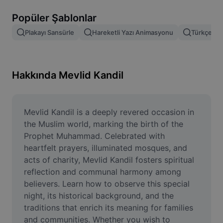
Resim arka planını kaldırma
Popüler Şablonlar
Resim birleştirme
Plakayı Sansürle
Hareketli Yazı Animasyonu
Türkçe Şab
Resim İyileştirme Aracı
Resmi Yeniden Boyutlandırma
Hakkında Mevlid Kandil
Çevrimiçi Fotoğraf Düzenleyici
Mizah Görseli Oluşturucu
Mevlid Kandil is a deeply revered occasion in 
the Muslim world, marking the birth of the 
AI Text Remover
Prophet Muhammad. Celebrated with 
heartfelt prayers, illuminated mosques, and 
AI People Remover
acts of charity, Mevlid Kandil fosters spiritual 
reflection and communal harmony among 
AI Inpainting
believers. Learn how to observe this special 
Face Cutout
night, its historical background, and the 
traditions that enrich its meaning for families 
and communities. Whether you wish to 