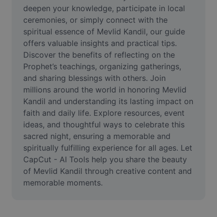
Video
deepen your knowledge, participate in local 
ceremonies, or simply connect with the 
Video arka planını kaldırma
spiritual essence of Mevlid Kandil, our guide 
offers valuable insights and practical tips. 
Kaliteyi artır
Discover the benefits of reflecting on the 
Prophet’s teachings, organizing gatherings, 
Video Düzenleyici
and sharing blessings with others. Join 
Videoyu Kesme
millions around the world in honoring Mevlid 
Kandil and understanding its lasting impact on 
Videoya Yazı Ekleme
faith and daily life. Explore resources, event 
ideas, and thoughtful ways to celebrate this 
Video Dönüştürücü
sacred night, ensuring a memorable and 
spiritually fulfilling experience for all ages. Let 
CapCut - AI Tools help you share the beauty 
of Mevlid Kandil through creative content and 
memorable moments.