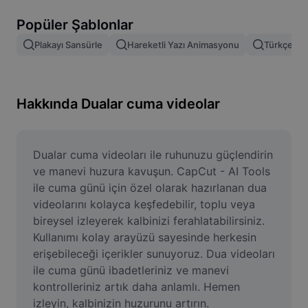
Resim arka planını kaldırma
Popüler Şablonlar
Resim birleştirme
Plakayı Sansürle
Hareketli Yazı Animasyonu
Türkçe Şab
Resim İyileştirme Aracı
Resmi Yeniden Boyutlandırma
Hakkında Dualar cuma videolar
Çevrimiçi Fotoğraf Düzenleyici
Mizah Görseli Oluşturucu
Dualar cuma videoları ile ruhunuzu güçlendirin 
ve manevi huzura kavuşun. CapCut - AI Tools 
AI Text Remover
ile cuma günü için özel olarak hazırlanan dua 
videolarını kolayca keşfedebilir, toplu veya 
AI People Remover
bireysel izleyerek kalbinizi ferahlatabilirsiniz. 
Kullanımı kolay arayüzü sayesinde herkesin 
AI Inpainting
erişebileceği içerikler sunuyoruz. Dua videoları 
Face Cutout
ile cuma günü ibadetleriniz ve manevi 
kontrolleriniz artık daha anlamlı. Hemen 
izleyin, kalbinizin huzurunu artırın.