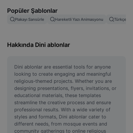
Resim arka planını kaldırma
Popüler Şablonlar
Resim birleştirme
Plakayı Sansürle
Hareketli Yazı Animasyonu
Türkçe Şab
Resim İyileştirme Aracı
Resmi Yeniden Boyutlandırma
Hakkında Dini ablonlar
Çevrimiçi Fotoğraf Düzenleyici
Mizah Görseli Oluşturucu
Dini ablonlar are essential tools for anyone 
looking to create engaging and meaningful 
AI Text Remover
religious-themed projects. Whether you are 
designing presentations, flyers, invitations, or 
AI People Remover
educational materials, these templates 
streamline the creative process and ensure 
AI Inpainting
professional results. With a wide variety of 
Face Cutout
styles and formats, Dini ablonlar cater to 
different needs, from mosque events and 
community gatherings to online religious 