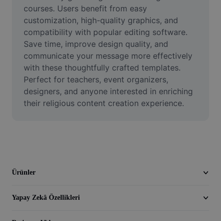
Video
courses. Users benefit from easy 
customization, high-quality graphics, and 
Video arka planını kaldırma
compatibility with popular editing software. 
Save time, improve design quality, and 
Kaliteyi artır
communicate your message more effectively 
with these thoughtfully crafted templates. 
Video Düzenleyici
Perfect for teachers, event organizers, 
Videoyu Kesme
designers, and anyone interested in enriching 
their religious content creation experience.
Videoya Yazı Ekleme
Video Dönüştürücü
Ürünler
Yapay Zekâ Özellikleri