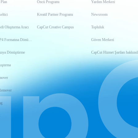
 Plan
Öncü Programı
Yardım Merkezi
ltici
Kreatif Partner Programı
Newsroom
eli Oluşturma Aracı
CapCut Creative Campus
Topluluk
Videoyu MP4 Formatına Dönüştürme
Güven Merkezi
zıya Dönüştürme
CapCut Hizmet Şartları hakkınd
ıştırma
mover
Remover
ng
t