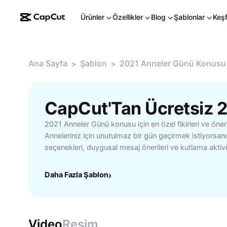
Ürünler
Özellikler
Blog
Şablonlar
Keş
Ana Sayfa
Şablon
2021 Anneler Günü Konusu
>
>
2021 Anneler Günü konusu için en özel fikirleri ve öneri
Anneleriniz için unutulmaz bir gün geçirmek istiyorsanı
seçenekleri, duygusal mesaj önerileri ve kutlama aktivi
bulabilirsiniz. Kişisel olarak hazırlanabilecek el yapımı
sürprizler ve kutlama planları gibi çağımıza uygun alter
Daha Fazla Şablon
›
seçeneğe göz atın. Anneler Günü'nü anlamlı kılacak pra
veren önerilerle, annenizi mutlu etmenin yollarını öğren
zevklere göre hazırlanan içerikler sayesinde, bu özel 
dönüştürmek için ihtiyacınız olan her şey tek bir yer
Video
Resim