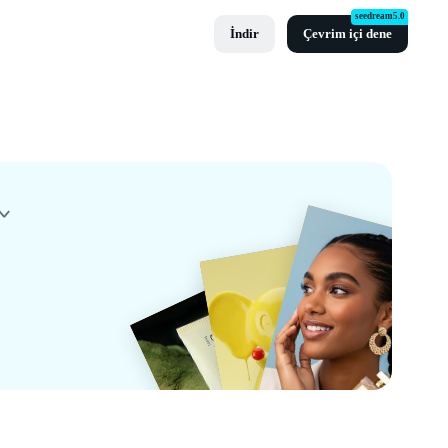
seedream5.0
İndir
Çevrim içi dene