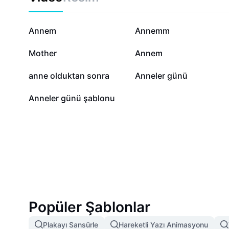
hakkında en güncel ve etkili bilgilere ulaşın, annenize 
şekilde ifade edin.
82,1 B
37,3 B
Annem
Annemm
1 B
556
Mother
Annem
187
167
anne olduktan sonra
Anneler günü
0
Anneler günü şablonu
Popüler Şablonlar
Plakayı Sansürle
Hareketli Yazı Animasyonu