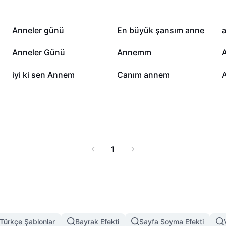
olan sevginizi en güzel
7 B
5,4 B
Anneler günü
En büyük şansım anne
a
379
334
Anneler Günü
Annemm
164
149
iyi ki sen Annem
Canım annem
1
Türkçe Şablonlar
Bayrak Efekti
Sayfa Soyma Efekti