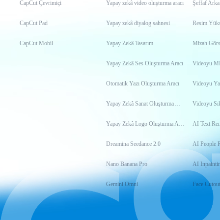
CapCut Çevrimiçi
Yapay zekâ video oluşturma aracı
Şeffaf Arka
CapCut Pad
Yapay zekâ diyalog sahnesi
Resim Yükse
CapCut Mobil
Yapay Zekâ Tasarım
Mizah Görs
Yapay Zekâ Ses Oluşturma Aracı
Otomatik Yazı Oluşturma Aracı
Videoyu Ya
Yapay Zekâ Sanat Oluşturma Aracı
Videoyu Sık
Yapay Zekâ Logo Oluşturma Aracı
AI Text Re
Dreamina Seedance 2.0
AI People 
Nano Banana Pro
AI Inpainti
Gemini Omni
Face Cutou