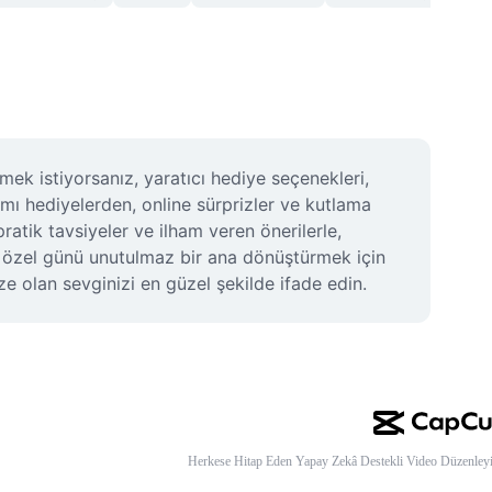
mek istiyorsanız, yaratıcı hediye seçenekleri, 
ımı hediyelerden, online sürprizler ve kutlama 
atik tavsiyeler ve ilham veren önerilerle, 
u özel günü unutulmaz bir ana dönüştürmek için 
ze olan sevginizi en güzel şekilde ifade edin.
Herkese Hitap Eden Yapay Zekâ Destekli Video Düzenleyi