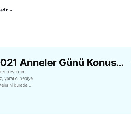
fedin
CapCut'Tan Ücretsiz 2021 Anneler Günü Konusu Şablonları
leri keşfedin.
z, yaratıcı hediye
telerini burada
 hediyelerden, online
natiflere kadar birçok
tik tavsiyeler ve ilham
in. Farklı bütçelere ve
günü unutulmaz bir ana
de. 2021 Anneler Günü