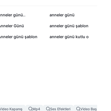
1,3 B
1,3 B
nneler günü..
anneler günü
256
208
Anneler Günü
anneler günü şablon
147
100
Anneler günü şablon
anneler günü kutlu o
Video Kapanış
Mp4
Ses Efektleri
Video Başlangıç Ef