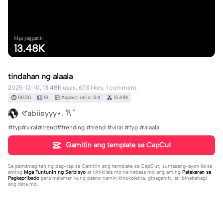
Mga paggamit
13.48K
tindahan ng alaala
2025-12-10, 13.48K uses, 673 likes, 1 comment.
00:30
18
Aspect ratio: 3:4
13.48K
𑣲abiieyyy⋆. 𐙚 ˚
#fyp#viral#trend#trending #trend #viral #fyp #alaala
Gamitin ang template sa CapCut
Sa pamamagitan ng pag-tap sa
Gamitin ang template sa CapCut
, sumasang-ayon ka sa
aming
Mga Tuntunin ng Serbisyo
at kinikilala mo na nabasa mo ang aming
Patakaran sa
Pagkapribado
para malaman kung paano namin kinokolekta, ginagamit, at ibinabahagi
ang data mo.
1 komento