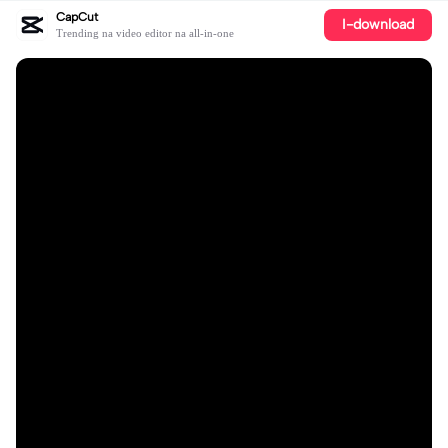
CapCut
I-download
Trending na video editor na all-in-one