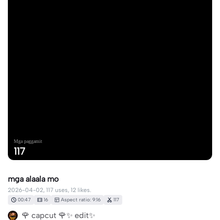
Mga paggamit
117
mga alaala mo
2026-04-02, 117 uses, 12 likes.
00:47
16
Aspect ratio: 9:16
117
🌹 capcut 🌹✨ edit✨