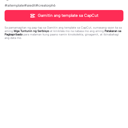
#aitemplate#aiedit#creatorph6
Gamitin ang template sa CapCut
Sa pamamagitan ng pag-tap sa
Gamitin ang template sa CapCut
, sumasang-ayon ka sa
aming
Mga Tuntunin ng Serbisyo
at kinikilala mo na nabasa mo ang aming
Patakaran sa
Pagkapribado
para malaman kung paano namin kinokolekta, ginagamit, at ibinabahagi
ang data mo.
Trending
75.65K
167.06K
POGI SIGE NA | POGI SIGE NA|#bea
I TALK TO MANY BOYS | I TALK TO
tmaster #tiktoktrend#newtrend #u
2023-07-28
MANY BOYS|#down#italktomanyb
2023-02-07