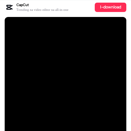
CapCut
I-download
Trending na video editor na all-in-one