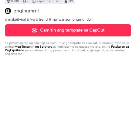
00:38
2
Aspect ratio: 4:3
139
pnglnnmrnl
#makeitviral #fyp #trend #maliwanagmongmundo
Gamitin ang template sa CapCut
Sa pamamagitan ng pag-tap sa
Gamitin ang template sa CapCut
, sumasang-ayon ka sa
aming
Mga Tuntunin ng Serbisyo
at kinikilala mo na nabasa mo ang aming
Patakaran sa
Pagkapribado
para malaman kung paano namin kinokolekta, ginagamit, at ibinabahagi
ang data mo.
Trending
75.65K
167.06K