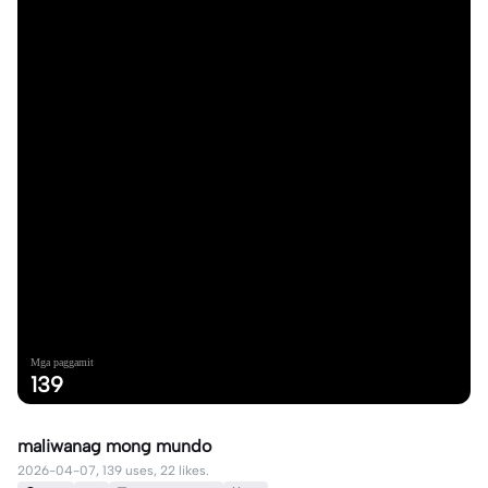
Mga paggamit
139
maliwanag mong mundo
2026-04-07, 139 uses, 22 likes.