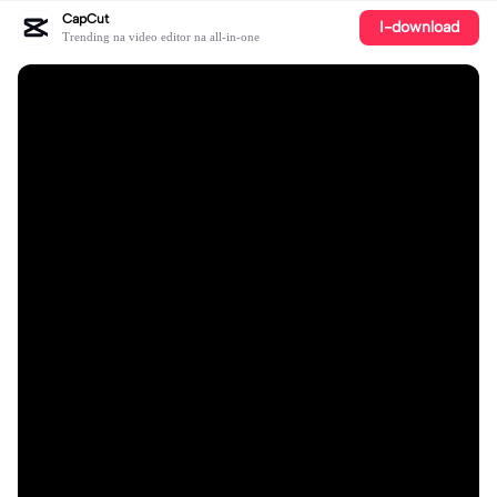
CapCut
I-download
Trending na video editor na all-in-one