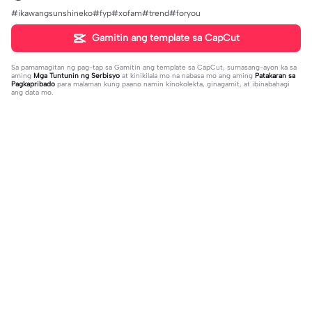
#ikawangsunshineko#fyp#xofam#trend#foryou
Gamitin ang template sa CapCut
Sa pamamagitan ng pag-tap sa
Gamitin ang template sa CapCut
, sumasang-ayon ka sa
aming
Mga Tuntunin ng Serbisyo
at kinikilala mo na nabasa mo ang aming
Patakaran sa
Pagkapribado
para malaman kung paano namin kinokolekta, ginagamit, at ibinabahagi
ang data mo.
Trending
36.78K
297.25K
trending on TikTok | trending on Tik
pick a random vid | pick a random vi
Tok |#newtrend#foryou#fyp
2023-06-24
d|#pickarandomvideo#birthdayvid
2023-06-02