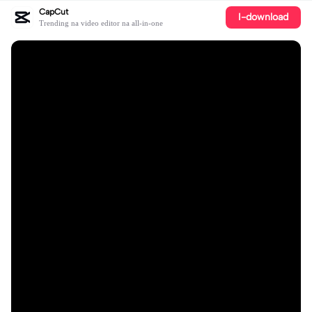
CapCut
I-download
Trending na video editor na all-in-one