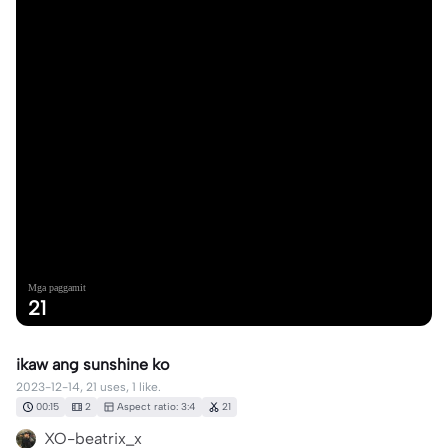
Mga paggamit
21
ikaw ang sunshine ko
2023-12-14, 21 uses, 1 like.
00:15
2
Aspect ratio: 3:4
21
XO-beatrix_x