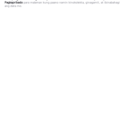
Pagkapribado
para malaman kung paano namin kinokolekta, ginagamit, at ibinabahagi
ang data mo.
12 komento
Johna Quezora-Ramos
·
2025-09-05
13335🥺❤️🔥🔥🔥🔥🔥🔥🔥🔥🔥🔥🔥🔥🔥🔥
editor90632082
·
2025-08-22
ang angas 😳❤️
Trending