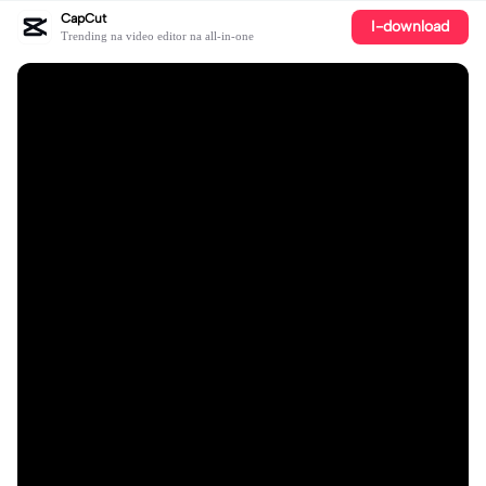
CapCut
I-download
Trending na video editor na all-in-one