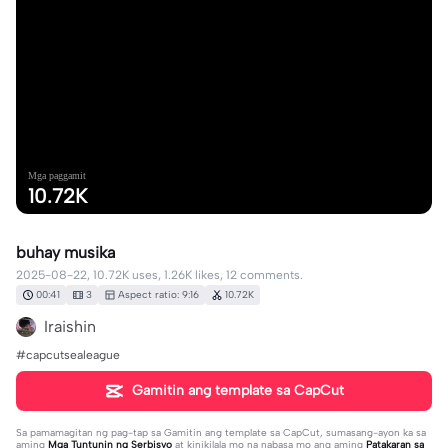
Mga paggamit
10.72K
buhay musika
2025-08-22, 10.72K uses, 1.26K likes, 12 comments.
00:41
3
Aspect ratio: 9:16
10.72K
Iraishin
#capcutsealeague
Gamitin ang template sa CapCut
Sa pamamagitan ng pag-tap sa
Gamitin ang template sa CapCut
, sumasang-ayon ka sa
aming
Mga Tuntunin ng Serbisyo
at kinikilala mo na nabasa mo ang aming
Patakaran sa