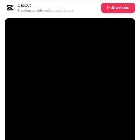
CapCut
I-download
Trending na video editor na all-in-one