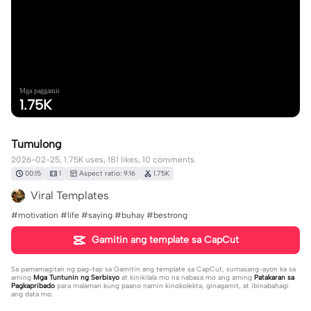
Mga paggamit
1.75K
Tumulong
2026-02-25, 1.75K uses, 181 likes, 10 comments.
00:15
1
Aspect ratio: 9:16
1.75K
Viral Templates
#motivation #life #saying #buhay #bestrong
Gamitin ang template sa CapCut
Sa pamamagitan ng pag-tap sa
Gamitin ang template sa CapCut
, sumasang-ayon ka sa
aming
Mga Tuntunin ng Serbisyo
at kinikilala mo na nabasa mo ang aming
Patakaran sa
Pagkapribado
para malaman kung paano namin kinokolekta, ginagamit, at ibinabahagi
ang data mo.