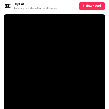
CapCut
I-download
Trending na video editor na all-in-one