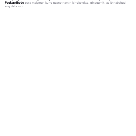
Pagkapribado
para malaman kung paano namin kinokolekta, ginagamit, at ibinabahagi
ang data mo.
8 komento
Jaynell Baya Ramirez
·
2025-11-18
title song
kuya_ron96pogi
·
2025-11-26
permission to use Po maam
Trending