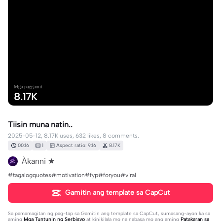
Mga paggamit
8.17K
Tiisin muna natin..
2025-05-12, 8.17K uses, 632 likes, 8 comments.
00:16
1
Aspect ratio: 9:16
8.17K
Àkanni ★
#tagalogquotes#motivation#fyp#foryou#viral
Gamitin ang template sa CapCut
Sa pamamagitan ng pag-tap sa
Gamitin ang template sa CapCut
, sumasang-ayon ka sa
aming
Mga Tuntunin ng Serbisyo
at kinikilala mo na nabasa mo ang aming
Patakaran sa