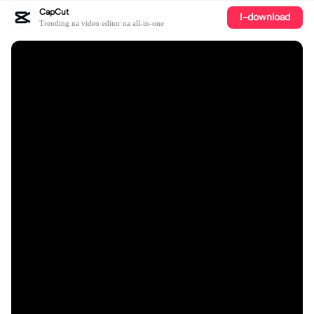
CapCut
I-download
Trending na video editor na all-in-one