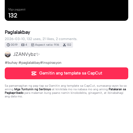
Mga paggamit
132
Paglalakbay
2026-03-10, 132 uses, 21 likes, 2 comments.
00:19
4
Aspect ratio: 9:16
132
JZANVybz✨
#buhay #paglalakbay#inspirasyon
Gamitin ang template sa CapCut
Sa pamamagitan ng pag-tap sa
Gamitin ang template sa CapCut
, sumasang-ayon ka sa
aming
Mga Tuntunin ng Serbisyo
at kinikilala mo na nabasa mo ang aming
Patakaran sa
Pagkapribado
para malaman kung paano namin kinokolekta, ginagamit, at ibinabahagi
ang data mo.
2 komento
user427400980016
·
2026-03-10