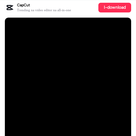
CapCut
I-download
Trending na video editor na all-in-one