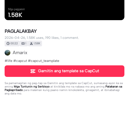
Mga paggamit
1.58K
PAGLALAKBAY
2026-04-26, 1.58K uses, 190 likes, 1 comment.
00:22
1
1.58K
Amarix
#life #capcut #capcut_teamplate
Gamitin ang template sa CapCut
Sa pamamagitan ng pag-tap sa
Gamitin ang template sa CapCut
, sumasang-ayon ka sa
aming
Mga Tuntunin ng Serbisyo
at kinikilala mo na nabasa mo ang aming
Patakaran sa
Pagkapribado
para malaman kung paano namin kinokolekta, ginagamit, at ibinabahagi
ang data mo.
1 komento
Jor Na
·
2026-05-26