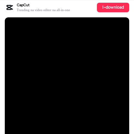
CapCut
I-download
Trending na video editor na all-in-one