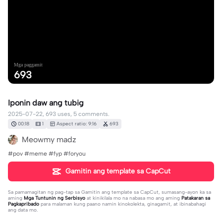
Mga paggamit
693
Iponin daw ang tubig
2025-07-22, 693 uses, 5 comments.
00:18
1
Aspect ratio: 9:16
693
Meowmy madz
#pov #meme #fyp #foryou
Gamitin ang template sa CapCut
Sa pamamagitan ng pag-tap sa
Gamitin ang template sa CapCut
, sumasang-ayon ka sa
aming
Mga Tuntunin ng Serbisyo
at kinikilala mo na nabasa mo ang aming
Patakaran sa
Pagkapribado
para malaman kung paano namin kinokolekta, ginagamit, at ibinabahagi
ang data mo.