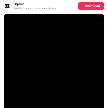
CapCut
I-download
Trending na video editor na all-in-one