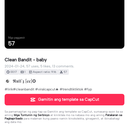
Mga paggamit
57
Clean Bandit - baby
2024-01-24, 57 uses, 5 likes, 13 comments.
00:17
1
Aspect ratio: 9:16
57
𝕽𝖚𝖑𝖑`𝖟 [𝐜𝐜]✪
#lirik#cleanbandit #viralcapcut🔥 #trendtiktiktok #fyp
Gamitin ang template sa CapCut
Sa pamamagitan ng pag-tap sa
Gamitin ang template sa CapCut
, sumasang-ayon ka sa
aming
Mga Tuntunin ng Serbisyo
at kinikilala mo na nabasa mo ang aming
Patakaran sa
Pagkapribado
para malaman kung paano namin kinokolekta, ginagamit, at ibinabahagi
ang data mo.