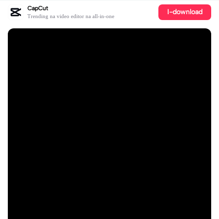
CapCut
I-download
Trending na video editor na all-in-one