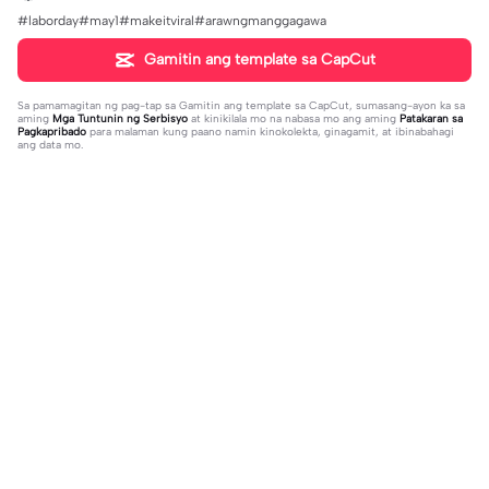
#laborday#may1#makeitviral#arawngmanggagawa
Gamitin ang template sa CapCut
Sa pamamagitan ng pag-tap sa
Gamitin ang template sa CapCut
, sumasang-ayon ka sa
aming
Mga Tuntunin ng Serbisyo
at kinikilala mo na nabasa mo ang aming
Patakaran sa
Pagkapribado
para malaman kung paano namin kinokolekta, ginagamit, at ibinabahagi
ang data mo.
Trending
75.65K
167.06K
POGI SIGE NA | POGI SIGE NA|#bea
I TALK TO MANY BOYS | I TALK TO
tmaster #tiktoktrend#newtrend #u
2023-07-28
MANY BOYS|#down#italktomanyb
2023-02-07