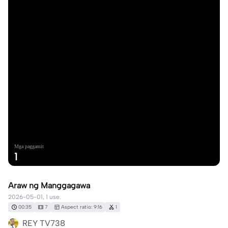
Mga paggamit
1
Araw ng Manggagawa
2026-05-01, 1 use.
00:35
7
Aspect ratio: 9:16
1
REY TV738