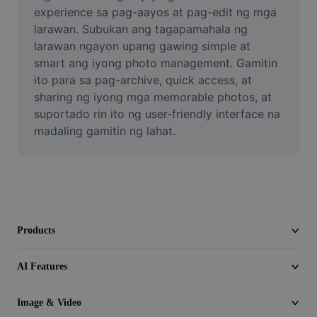
Video
experience sa pag-aayos at pag-edit ng mga 
larawan. Subukan ang tagapamahala ng 
Remove video BG
larawan ngayon upang gawing simple at 
smart ang iyong photo management. Gamitin 
Enhance quality
ito para sa pag-archive, quick access, at 
sharing ng iyong mga memorable photos, at 
Video Editor
suportado rin ito ng user-friendly interface na 
Trim Video
madaling gamitin ng lahat.
Add Subtitles To Video
Video Converter
Products
AI Features
Image & Video