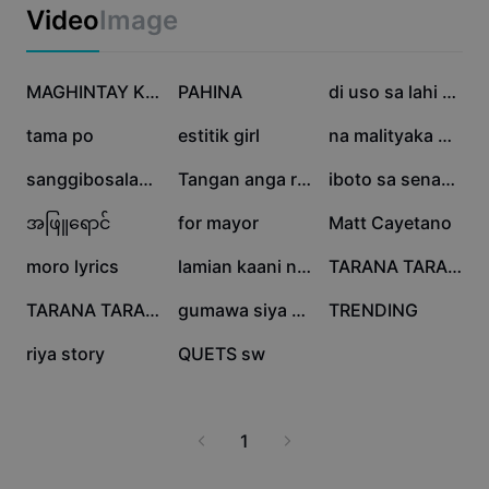
Business templates
ng iyong mga memorable photos, at suportado rin ito
Video
Image
Marketing
ng user-friendly interface na madaling gamitin ng lahat.
Trust Center
Text & Audio
Lifestyle & Vlogs
52.8K
42.5K
8.3K
Industry templates
Help Center
MAGHINTAY KA LAMANG
PAHINA
di uso sa lahi namin
Auto captions
Custom design
7.4K
6.8K
5.5K
tama po
estitik girl
na malityaka bai?
Recap templates
Caption templates
More
Newsroom
3.7K
2.8K
1.7K
sanggibosalamat
Tangan anga rakn man
iboto sa senado
Speech recognition
About CapCut's Terms of Service
1.7K
1.3K
725
အဖြူရောင်
for mayor
Matt Cayetano
Text to speech
Resources
Dreamina Seedance 2.0 Launch
358
139
132
moro lyrics
lamian kaani nako
TARANA TARANA
How-to guides
Custom voices
48
25
14
TARANA TARANA
gumawa siya ng resea
TRENDING
Market Trends
Enhance voice
3
2
riya story
QUETS sw
Top Picks
Reduce noise
Template trends & tips
1
Image
More