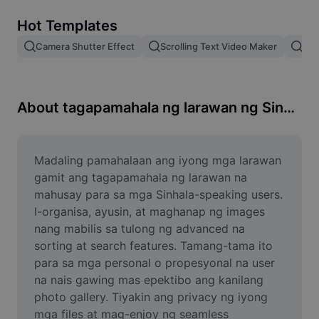
Remove image BG
Hot Templates
Image merge
Camera Shutter Effect
Scrolling Text Video Maker
Pam
Image Enhancer
Resize Image
About tagapamahala ng larawan ng Sinhala
Online Photo Editor
Meme Generator
Madaling pamahalaan ang iyong mga larawan 
gamit ang tagapamahala ng larawan na 
AI Text Remover
mahusay para sa mga Sinhala-speaking users. 
I-organisa, ayusin, at maghanap ng images 
AI People Remover
nang mabilis sa tulong ng advanced na 
sorting at search features. Tamang-tama ito 
AI Inpainting
para sa mga personal o propesyonal na user 
Face Cutout
na nais gawing mas epektibo ang kanilang 
photo gallery. Tiyakin ang privacy ng iyong 
mga files at mag-enjoy ng seamless 