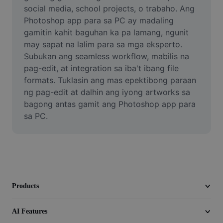
Video
social media, school projects, o trabaho. Ang 
Photoshop app para sa PC ay madaling 
Remove video BG
gamitin kahit baguhan ka pa lamang, ngunit 
may sapat na lalim para sa mga eksperto. 
Enhance quality
Subukan ang seamless workflow, mabilis na 
pag-edit, at integration sa iba't ibang file 
Video Editor
formats. Tuklasin ang mas epektibong paraan 
Trim Video
ng pag-edit at dalhin ang iyong artworks sa 
bagong antas gamit ang Photoshop app para 
Add Subtitles To Video
sa PC.
Video Converter
Products
AI Features