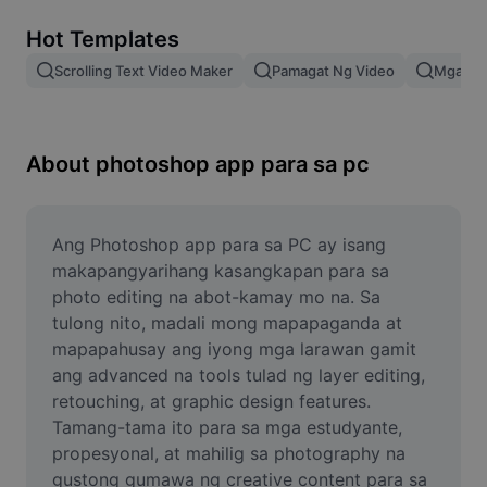
Remove image BG
Hot Templates
Image merge
Scrolling Text Video Maker
Pamagat Ng Video
Mga Epe
Image Enhancer
Resize Image
About photoshop app para sa pc
Online Photo Editor
Meme Generator
Ang Photoshop app para sa PC ay isang 
makapangyarihang kasangkapan para sa 
AI Text Remover
photo editing na abot-kamay mo na. Sa 
tulong nito, madali mong mapapaganda at 
AI People Remover
mapapahusay ang iyong mga larawan gamit 
ang advanced na tools tulad ng layer editing, 
AI Inpainting
retouching, at graphic design features. 
Face Cutout
Tamang-tama ito para sa mga estudyante, 
propesyonal, at mahilig sa photography na 
gustong gumawa ng creative content para sa 