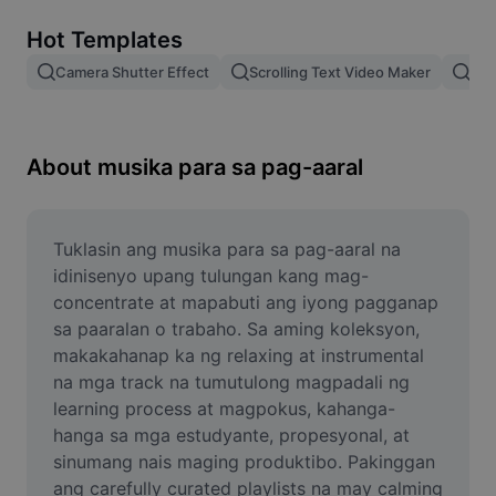
Remove image BG
Hot Templates
Image merge
Camera Shutter Effect
Scrolling Text Video Maker
Pam
Image Enhancer
Resize Image
About musika para sa pag-aaral
Online Photo Editor
Meme Generator
Tuklasin ang musika para sa pag-aaral na 
idinisenyo upang tulungan kang mag-
AI Text Remover
concentrate at mapabuti ang iyong pagganap 
sa paaralan o trabaho. Sa aming koleksyon, 
AI People Remover
makakahanap ka ng relaxing at instrumental 
na mga track na tumutulong magpadali ng 
AI Inpainting
learning process at magpokus, kahanga-
Face Cutout
hanga sa mga estudyante, propesyonal, at 
sinumang nais maging produktibo. Pakinggan 
ang carefully curated playlists na may calming 