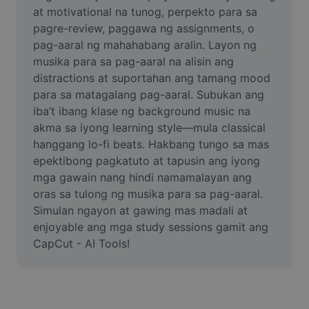
Video
at motivational na tunog, perpekto para sa 
pagre-review, paggawa ng assignments, o 
Remove video BG
pag-aaral ng mahahabang aralin. Layon ng 
musika para sa pag-aaral na alisin ang 
Enhance quality
distractions at suportahan ang tamang mood 
para sa matagalang pag-aaral. Subukan ang 
Video Editor
iba’t ibang klase ng background music na 
Trim Video
akma sa iyong learning style—mula classical 
hanggang lo-fi beats. Hakbang tungo sa mas 
Add Subtitles To Video
epektibong pagkatuto at tapusin ang iyong 
mga gawain nang hindi namamalayan ang 
Video Converter
oras sa tulong ng musika para sa pag-aaral. 
Simulan ngayon at gawing mas madali at 
enjoyable ang mga study sessions gamit ang 
CapCut - AI Tools!