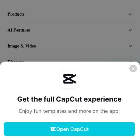
Seedream 5.0
Products
AI Features
Image & Video
Discover
Company
Get the full CapCut experience
Enjoy fun templates and more on the app!
Open CapCut
Terms of Service
Privacy Policy
Cookies Policy
License Agreement
Download
Creator Terms of Service
Digital Services Act
Community Guidelines