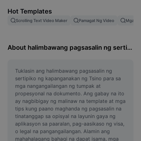
Remove image BG
Hot Templates
Image merge
Scrolling Text Video Maker
Pamagat Ng Video
Mga Epe
Image Enhancer
Resize Image
About halimbawang pagsasalin ng sertipiko ng kapanganakan ng Tsino
Online Photo Editor
Meme Generator
Tuklasin ang halimbawang pagsasalin ng 
sertipiko ng kapanganakan ng Tsino para sa 
AI Text Remover
mga nangangailangan ng tumpak at 
propesyonal na dokumento. Ang gabay na ito 
AI People Remover
ay nagbibigay ng malinaw na template at mga 
tips kung paano maghanda ng pagsasalin na 
AI Inpainting
tinatanggap sa opisyal na layunin gaya ng 
Face Cutout
aplikasyon sa paaralan, pag-aasikaso ng visa, 
o legal na pangangailangan. Alamin ang 
mahahalagang bahagi na dapat isama, mga 