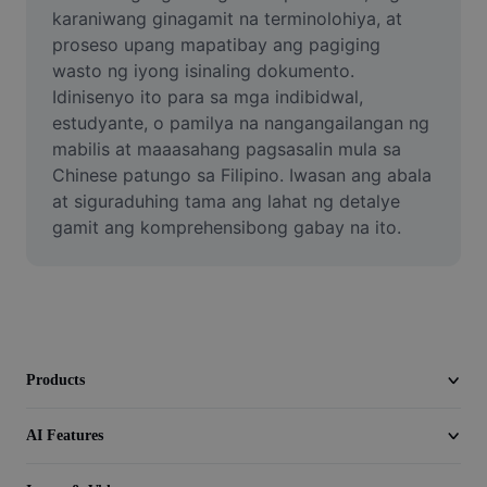
Video
karaniwang ginagamit na terminolohiya, at 
proseso upang mapatibay ang pagiging 
Remove video BG
wasto ng iyong isinaling dokumento. 
Idinisenyo ito para sa mga indibidwal, 
Enhance quality
estudyante, o pamilya na nangangailangan ng 
mabilis at maaasahang pagsasalin mula sa 
Video Editor
Chinese patungo sa Filipino. Iwasan ang abala 
Trim Video
at siguraduhing tama ang lahat ng detalye 
gamit ang komprehensibong gabay na ito.
Add Subtitles To Video
Video Converter
Products
AI Features