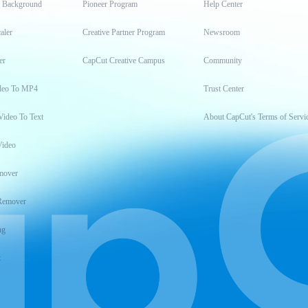
t Background
Pioneer Program
Help Center
aler
Creative Partner Program
Newsroom
er
CapCut Creative Campus
Community
deo To MP4
Trust Center
Video To Text
About CapCut's Terms of Servi
Video
mover
Remover
ng
t