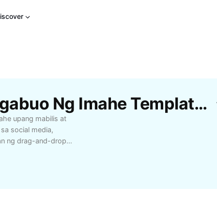
iscover
Libreng Mga Canva Tagabuo Ng Imahe Template Mula Sa CapCut
ahe upang mabilis at
sa social media,
tan ng drag-and-drop
 maaaring pumili mula
 ng personalized na
it, magdagdag ng text,
ontent ay maging
a, o personal na gamit.
roduksiyon ng de-