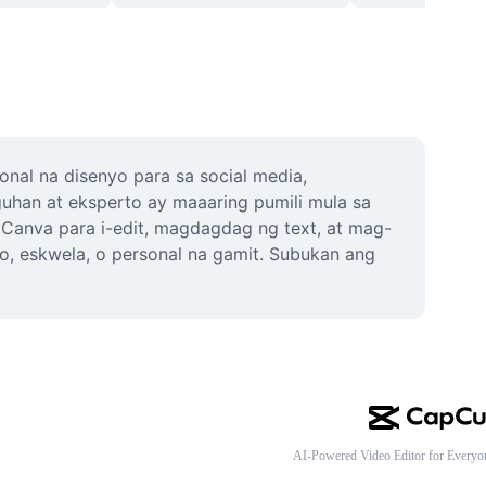
al na disenyo para sa social media, 
han at eksperto ay maaaring pumili mula sa 
 Canva para i-edit, magdagdag ng text, at mag-
, eskwela, o personal na gamit. Subukan ang 
AI-Powered Video Editor for Everyo