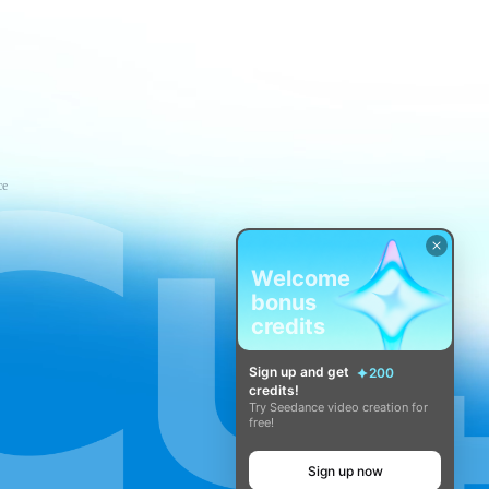
ce
Welcome
bonus
credits
Sign up and get
200
credits!
Try Seedance video creation for
free!
Sign up now