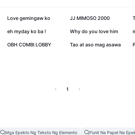
167.1K
49.6K
Love gemingaw ko
JJ MIMOSO 2000
8K
5.6K
eh myday ko ba !
Why do you love him
112
104
OBH COMBI LOBBY
Tao at aso mag asawa
P
1
Mga Epekto Ng Teksto Ng Elemento
Punit Na Papel Na Epe