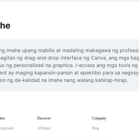
ahe
g imahe upang mabilis at madaling makagawa ng profession
agitan ng drag-and-drop interface ng Canva, ang mga bagu
o ng personalized na graphics. I-access ang mga tools ng
ent ay maging kapansin-pansin at epektibo para sa negosyo
on ng de-kalidad na imahe nang walang kahirap-hirap.
deo
Discover
Company
ckground
Affiliates
Blog