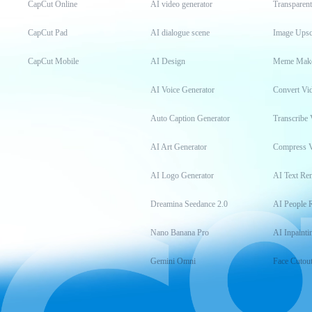
CapCut Online
AI video generator
Transparen
CapCut Pad
AI dialogue scene
Image Upsc
CapCut Mobile
AI Design
Meme Mak
AI Voice Generator
Convert Vi
Auto Caption Generator
Transcribe 
AI Art Generator
Compress 
AI Logo Generator
AI Text Re
Dreamina Seedance 2.0
AI People 
Nano Banana Pro
AI Inpainti
Gemini Omni
Face Cutou