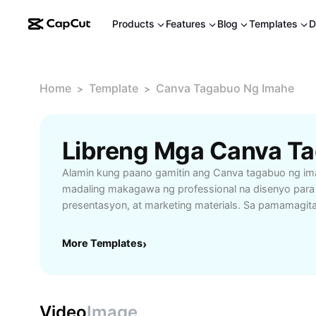
Products
Features
Blog
Templates
D
Home
Template
Canva Tagabuo Ng Imahe
>
>
Alamin kung paano gamitin ang Canva tagabuo ng im
madaling makagawa ng professional na disenyo para 
presentasyon, at marketing materials. Sa pamamagi
interface ng Canva, ang mga baguhan at eksperto ay
sa libu-libong templates at mga imahe para makabuo
More Templates
›
graphics. I-access ang mga tools ng Canva para i-ed
at mag-customize ng kulay upang ang iyong visual c
kapansin-pansin at epektibo para sa negosyo, eskwel
Subukan ang Canva ngayon para sa mas mabilis na p
Video
Image