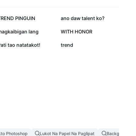
36.9K
22.1K
TREND PINGUIN
ano daw talent ko?
2.8K
2.3K
magkaibigan lang
WITH HONOR
86
66
ati tao natatakot!
trend
kto Photoshop
Lukot Na Papel Na Paglipat
Background Pi