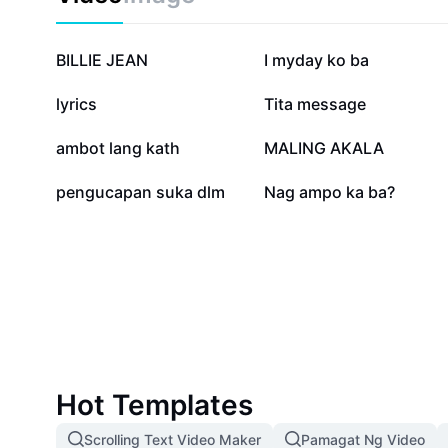
kalidad na imahe nang walang kahirap-hirap.
516.8K
439.3K
BILLIE JEAN
I myday ko ba
17.8K
15.9K
lyrics
Tita message
922
454
ambot lang kath
MALING AKALA
2
0
pengucapan suka dlm
Nag ampo ka ba?
Hot Templates
Scrolling Text Video Maker
Pamagat Ng Video