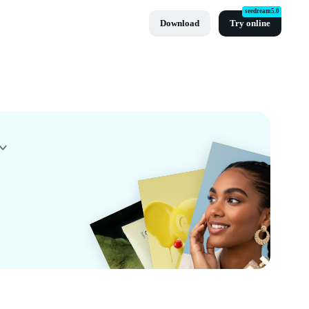
seedream5.0
Download
Try online