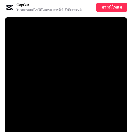
CapCut
ดาวน์โหลด
โปรแกรมแก้ไขวิดีโอครบวงจรที่กำลังติดเทรนด์