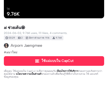
ใช้
9.76K
ai ช่วยเต้น🤩
2024-06-02, 9.76K uses, 111 likes, 4 comments.
00:29
2
อัตราส่วนภาพ: 9:16
9.76K
Arporn Jaengmee
#aiมาใหม่
ใช้แม่แบบใน CapCut
เมื่อแตะ
ใช้แม่แบบใน CapCut
จะถือว่าคุณยอมรับ
เงื่อนไขการใช้บริการ
ของเราและรับทราบว่า
คุณได้อ่าน
นโยบายความเป็นส่วนตัว
ของเราแล้วเพื่อเรียนรู้วิธีที่เราเก็บรวบรวม ใช้ และแชร์
ข้อมูลของคุณ
4 ความคิดเห็น
nawapron pongsamut
·
2024-06-04
ไม่เห็นได้เลยอ้า