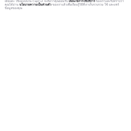
เมื่อแตะ
ใช้แม่แบบใน CapCut
จะถือว่าคุณยอมรับ
เงื่อนไขการใช้บริการ
ของเราและรับทราบว่า
คุณได้อ่าน
นโยบายความเป็นส่วนตัว
ของเราแล้วเพื่อเรียนรู้วิธีที่เราเก็บรวบรวม ใช้ และแชร์
ข้อมูลของคุณ
ติดเทรนด์
17.5K
10.62K
เทอม 1 - เทอม 2 | เทอม 1 - เทอม 2|#เ
1รูปรีวิวสินค้าแก้ไข | 1รูปรีวิวสินค้าแก้ไ
ทอม1vsเทอม2 #fyp #foryoupage #t
2023-04-05
ข|#1รูป
2023-10-13
rend #xyzbca