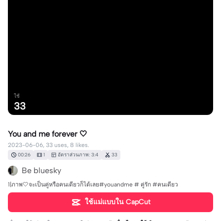
ใช้
33
You and me forever 🤍
2023-06-06, 33 uses, 8 likes.
00:26
1
อัตราส่วนภาพ: 3:4
33
Be bluesky
1|ภาพ🤍จะเป็นคู่หรือคนเดียวก็ได้เลย#youandme # คู่รัก #คนเดียว
ใช้แม่แบบใน CapCut