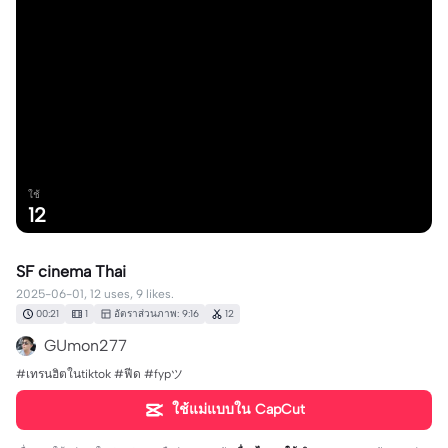
ใช้
12
SF cinema Thai
2025-06-01, 12 uses, 9 likes.
00:21
1
อัตราส่วนภาพ: 9:16
12
GUmon277
#เทรนฮิตในtiktok #ฟีด #fypツ⁠
ใช้แม่แบบใน CapCut