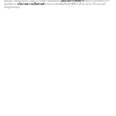
เมื่อแตะ
ใช้แม่แบบใน CapCut
จะถือว่าคุณยอมรับ
เงื่อนไขการใช้บริการ
ของเราและรับทราบว่า
คุณได้อ่าน
นโยบายความเป็นส่วนตัว
ของเราแล้วเพื่อเรียนรู้วิธีที่เราเก็บรวบรวม ใช้ และแชร์
ข้อมูลของคุณ
ติดเทรนด์
18.83K
65.79K
อย่างน้อย | อย่างน้อย|#ขึ้นฟีด#โทน#
คนดีๆทำไมไม่รัก | คนดีๆทำไมไม่รัก|#
มาใช้กัน#รูปในพิน#1รูป
2023-11-25
capcutเนื้อเพลง #สตอรี่เพลง#สตอรี่ค
2023-11-13
วามรู้สึก🖤#1รูป🤍