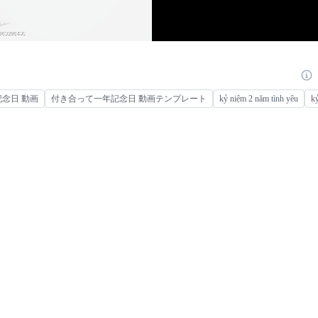
記念日 動画
付き合って一年記念日 動画テンプレート
kỷ niệm 2 năm tình yêu
kỷ