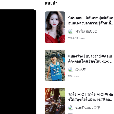
แนะนำ
นิลันดอน | นิลันดอน|#นิลันด
อน#เพลงบอกความรู้สึก#เลื่ิอ
นรูป
ฟาร์มเฟีย502
23.46K uses.
แปลงร่าง | แปลงร่าง|#ตอนเ
ด็ก-ตอนโต#ฮิตๆในtiktok #
มาแรง#ฟีด
𝓒𝓱𝓽𝓱💖
55 uses.
หัวใจ M C | หัวใจ M C|#เพล
งใต้#สุขใจในป่ายาง#ฟีดด💐
💫#โทนสวย
ชอบกินแมว🤍💐