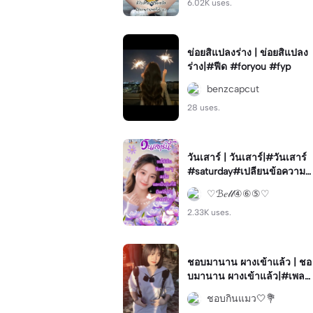
6.02K uses.
ข่อยสิแปลงร่าง | ข่อยสิแปลง
ร่าง|#ฟีด #foryou #fyp
benzcapcut
28 uses.
วันเสาร์ | วันเสาร์|#วันเสาร์
#saturday#เปลียนข้อความไ
ด้#สวัสดี#ทักทาย
♡ℬ𝑒𝓁𝓁④⑥⑤♡
2.33K uses.
ชอบมานาน ผางเข้าแล้ว | ชอ
บมานาน ผางเข้าแล้ว|#เพลง
น่ารัก#เพลงใต้#โทนสวย
ชอบกินแมว🤍💐