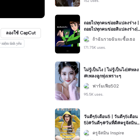
152 uses.
ถอยไปทุกคนข่อยสิแปลงร่าง |
ถอยไปทุกคนข่อยสิแปลงร่าง|
ลองใช้ CapCut
#capcut #viral #ฮิต #มาแร
ถ้าฉันรวยฉันจะซื้อเธอ
ง #ฟีด
 niệm tình yêu
171.75K uses.
ไม่รู้เป็นไง | ไม่รู้เป็นไง|#หลง
#เพลงลูกทุ่งเพราะๆ
ฟาร์มเฟีย502
95.5K uses.
วันดีๆ5เดือน5 | วันดีๆ5เดือน
5|#วันดีๆ#วันที่ดี#ครูจัสมิน
#วันดี
ครูจัสมิน Inspire