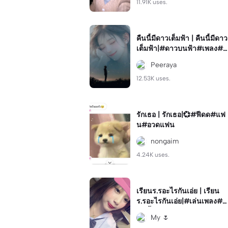
11.91K uses.
คืนนี้มีดาวเต็มฟ้า | คืนนี้มีดาว
เต็มฟ้า|#ดาวบนฟ้า#เพลง#p
eeraya
Peeraya
12.53K uses.
รักเธอ | รักเธอ|💞#ฟีดด#แฟ
น#อวดแฟน
nongaim
4.24K uses.
เรียนร.รอะไรกันเอ่ย | เรียน
ร.รอะไรกันเอ่ย|#เล่นเพลง#ค
ลิปซ้ำ#โทน
My 🌷