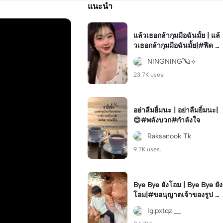
แนะนำ
แล้วเธอกล้ากุมมือฉันมั้ย | แล้
วเธอกล้ากุมมือฉันมั้ย|#ฟีด #
โทน #เล่นเพลง #มาแรง #ฮิ
NINGNING˚🪐⟢
ต
23.7K uses.
อย่าลืมยิ้มนะ | อย่าลืมยิ้มนะ|
😊#พลังบวก#กำลังใจ
Raksanook Tk
9.7K uses.
Bye Bye ยังโอม | Bye Bye ยัง
โอม|#ขอนุญาตเจ้าของรูป #
ภาพซ้อน #กำลังฮิต
Ig:pxtqz.__