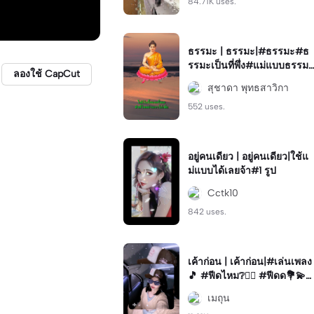
84.71K uses.
ธรรมะ | ธรรมะ|#ธรรมะ#ธ
รรมะเป็นที่พึ่ง#แม่แบบธรรมะ
ลองใช้ CapCut
#sudawan
สุชาดา พุทธสาวิกา
552 uses.
อยู่คนเดียว | อยู่คนเดียว|ใช้แ
ม่แบบได้เลยจ้า#1 รูป
Cctk10
842 uses.
เค้าก่อน | เค้าก่อน|#เล่นเพลง
🎵 #ฟีดไหม❔🖐🏻 #ฟีดด💐💫
#ฟีดหน่อย🧋 #ฟีดเธอ
เมถุน