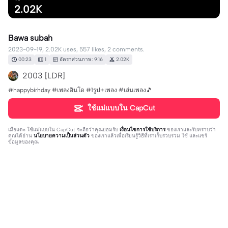
2.02K
Bawa subah
2023-09-19, 2.02K uses, 557 likes, 2 comments.
00:23
1
อัตราส่วนภาพ: 9:16
2.02K
2003 [LDR]
#happybirhday #เพลงอินโด #1รูป+เพลง #เล่นเพลง🎵
ใช้แม่แบบใน CapCut
เมื่อแตะ
ใช้แม่แบบใน CapCut
จะถือว่าคุณยอมรับ
เงื่อนไขการใช้บริการ
ของเราและรับทราบว่า
คุณได้อ่าน
นโยบายความเป็นส่วนตัว
ของเราแล้วเพื่อเรียนรู้วิธีที่เราเก็บรวบรวม ใช้ และแชร์
ข้อมูลของคุณ
2 ความคิดเห็น
อาลา ม
·
2023-10-07
น่ารักๆ☺
อาฟ มามะ835
·
2023-09-30