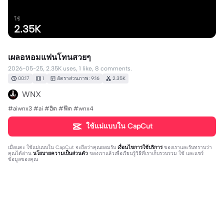
ใช้
2.35K
เผลอหอมแฟนโทนสวยๆ
2026-05-25, 2.35K uses, 1 like, 8 comments.
00:17
1
อัตราส่วนภาพ: 9:16
2.35K
WNX
#aiwnx3 #ai #ฮิต #ฟีด #wnx4
ใช้แม่แบบใน CapCut
เมื่อแตะ
ใช้แม่แบบใน CapCut
จะถือว่าคุณยอมรับ
เงื่อนไขการใช้บริการ
ของเราและรับทราบว่า
คุณได้อ่าน
นโยบายความเป็นส่วนตัว
ของเราแล้วเพื่อเรียนรู้วิธีที่เราเก็บรวบรวม ใช้ และแชร์
ข้อมูลของคุณ
8 ความคิดเห็น
มตรชย337
·
2026-05-29
❤️❤️❤️