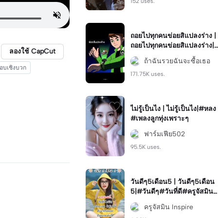
152 uses.
ถอยไปทุกคนข่อยสิแปลงร่าง |
ถอยไปทุกคนข่อยสิแปลงร่าง|
ลองใช้ CapCut
#capcut #viral #ฮิต #มาแร
ถ้าฉันรวยฉันจะซื้อเธอ
ง #ฟีด
อบเชิงบวก
171.75K uses.
ไม่รู้เป็นไง | ไม่รู้เป็นไง|#หลง
#เพลงลูกทุ่งเพราะๆ
ฟาร์มเฟีย502
95.5K uses.
วันดีๆ5เดือน5 | วันดีๆ5เดือน
5|#วันดีๆ#วันที่ดี#ครูจัสมิน
#วันดี
ครูจัสมิน Inspire