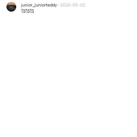
junior_juniorteddy
·
2026-05-02
🥰🥰🥰