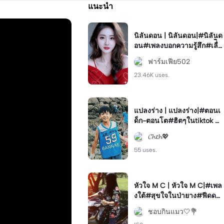
แนะนำ
นิลันดอน | นิลันดอน|#นิลันด
อน#เพลงบอกความรู้สึก#เลื่ิอ
นรูป
ฟาร์มเฟีย502
23.46K uses.
แปลงร่าง | แปลงร่าง|#ตอนเ
ด็ก-ตอนโต#ฮิตๆในtiktok #
มาแรง#ฟีด
𝓒𝓱𝓽𝓱💖
55 uses.
หัวใจ M C | หัวใจ M C|#เพล
งใต้#สุขใจในป่ายาง#ฟีดด💐
💫#โทนสวย
ชอบกินแมว🤍💐