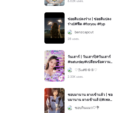
6.02K uses.
ข่อยสิแปลงร่าง | ข่อยสิแปลง
ร่าง|#ฟีด #foryou #fyp
benzcapcut
28 uses.
วันเสาร์ | วันเสาร์|#วันเสาร์
#saturday#เปลียนข้อความไ
ด้#สวัสดี#ทักทาย
♡ℬ𝑒𝓁𝓁④⑥⑤♡
2.33K uses.
ชอบมานาน ผางเข้าแล้ว | ชอ
บมานาน ผางเข้าแล้ว|#เพลง
น่ารัก#เพลงใต้#โทนสวย
ชอบกินแมว🤍💐