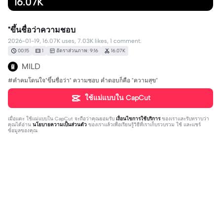
16.07K
"ขึ้นชื่อว่าความชอบ
2026-01-19, 16.07K uses, 7.03K likes, 1 comment.
00:15
1
อัตราส่วนภาพ: 9:16
16.07K
MILD
#คำคมโดนใจ"ขึ้นชื่อว่า" ความชอบ คำตอบก็คือ "ความสุข"
ใช้แม่แบบใน CapCut
เมื่อแตะ
ใช้แม่แบบใน CapCut
จะถือว่าคุณยอมรับ
เงื่อนไขการใช้บริการ
ของเราและรับทราบว่า
คุณได้อ่าน
นโยบายความเป็นส่วนตัว
ของเราแล้วเพื่อเรียนรู้วิธีที่เราเก็บรวบรวม ใช้ และแชร์
ข้อมูลของคุณ
1 ความคิดเห็น
Nat Davane
·
2026-03-25
บอกชื่อเพลงหน่อยเพลงเพลงนี้ชื่ออะไร🥺