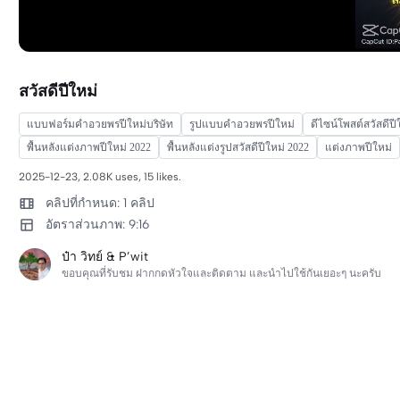
สวัสดีปีใหม่
แบบฟอร์มคำอวยพรปีใหม่บริษัท
รูปแบบคำอวยพรปีใหม่
ดีไซน์โพสต์สวัสดีปี
พื้นหลังแต่งภาพปีใหม่ 2022
พื้นหลังแต่งรูปสวัสดีปีใหม่ 2022
แต่งภาพปีใหม่
2025-12-23, 2.08K uses, 15 likes.
คลิปที่กำหนด: 1 คลิป
อัตราส่วนภาพ: 9:16
ป๋า วิทย์ & P’wit
ขอบคุณที่รับชม ฝากกดหัวใจและติดตาม และนำไปใช้กันเยอะๆ นะครับ