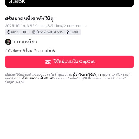
3.85K
ศรัทธาคนที่เขาทำให้ดู…
2025-10-16, 3.85K uses, 821 likes, 2 comments.
00:20
1
อัตราส่วนภาพ: 9:16
3.85K
แมวเหมียว
#ตัวอักษร #โทน #capcut🔥🔥
ใช้แม่แบบใน CapCut
เมื่อแตะ
ใช้แม่แบบใน CapCut
จะถือว่าคุณยอมรับ
เงื่อนไขการใช้บริการ
ของเราและรับทราบว่า
คุณได้อ่าน
นโยบายความเป็นส่วนตัว
ของเราแล้วเพื่อเรียนรู้วิธีที่เราเก็บรวบรวม ใช้ และแชร์
ข้อมูลของคุณ
2 ความคิดเห็น
user4268233187845
·
2025-10-18
🥰