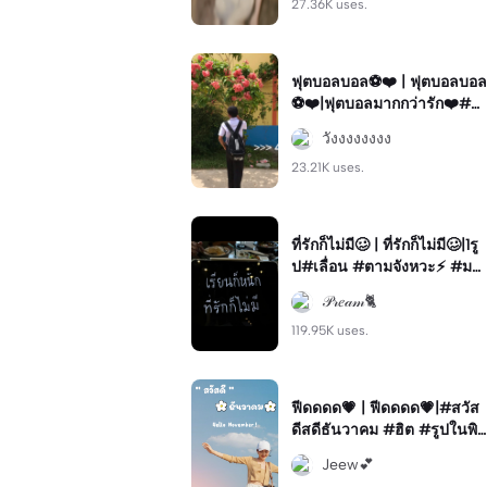
27.36K uses.
ฟุตบอลบอล⚽️❤️ | ฟุตบอลบอล
⚽️❤️|ฟุตบอลมากกว่ารัก❤️#ฟุ
ตบอล #ฟีด #ใชกันเยอะๆน่ะ
วังงงงงงงง
ค้าบ
23.21K uses.
ที่รักก็ไม่มี🥴 | ที่รักก็ไม่มี🥴|1รู
ป#เลื่อน #ตามจังหวะ⚡ #มา
ใช้เยอะๆน้าา #ฮิตๆในtiktok
𝒫𝓇𝑒𝒶𝓂🐈
119.95K uses.
ฟีดดดด💗 | ฟีดดดด💗|#สวัส
ดีสดีธันวาคม #ฮิต #รูปในพิ
น
Jeew💕