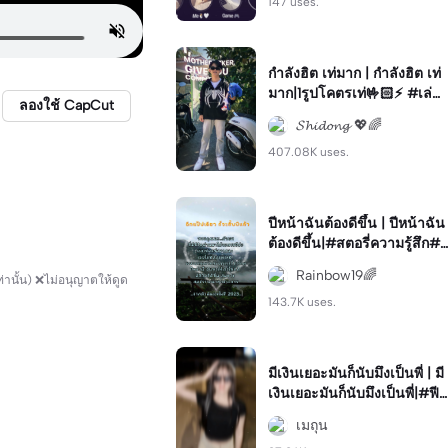
147 uses.
กำลังฮิต เท่มาก | กำลังฮิต เท่
มาก|1รูปโคตรเท่🤟🏻⚡️ #เล่นเ
ลองใช้ CapCut
พลง #เท่ๆ #fyp #mimimi
𝓢𝓱𝓲𝓭𝓸𝓷𝓰 💖🌈
407.08K uses.
ปีหน้าฉันต้องดีขึ้น | ปีหน้าฉัน
ต้องดีขึ้น|#สตอรี่ความรู้สึก#
คำคมโดนใจ
Rainbow19🌈
านั้น) ❌ไม่อนุญาตให้ดูด
143.7K uses.
มีเงินเยอะมันก็นับมึงเป็นพี่ | มี
เงินเยอะมันก็นับมึงเป็นพี่|#ฟีด
ไหม❔🖐🏻 #เล่นเพลง🎵 #ฟีดห
เมถุน
น่อย🧋 #เท่ๆ #เท่ๆ😎