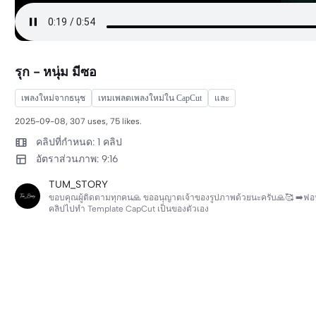
รุก - หนุ่ม มีซอ
เพลงใหม่จากธนุช
เทมเพลตเพลงใหม่ใน CapCut
และ
2025-09-08, 307 uses, 75 likes.
คลิปที่กำหนด: 1 คลิป
อัตราส่วนภาพ: 9:16
TUM_STORY
ขอบคุณผู้ติดตามทุกคน🙏 ขออนุญาตเจ้าของรูปภาพด้วยนะครับ🙏🥰 ➡️ฟอนต์บ
คลิปไปทำ Template CapCut เป็นของตัวเอง