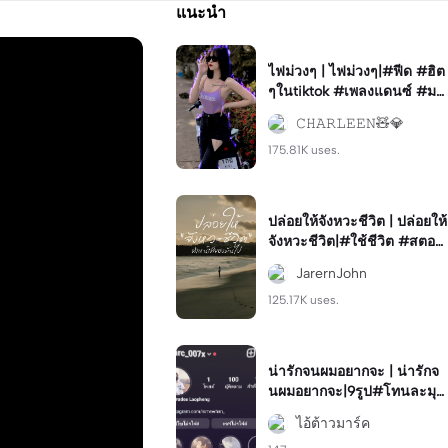
แนะนำ
ไฟม่วงๆ | ไฟม่วงๆ|#ฟีด #ฮิต
ๆในtiktok #เพลงแดนซ์ #มา
แรง #viral
𝙲𝙷𝙰𝚁𝙻𝙴𝙴𝙽🧸💎
175.81K uses.
ปล่อยให้จังหวะชีวิต | ปล่อยให้
จังหวะชีวิต|#ใช้ชีวิต #สตอรี่
🧸🌷 #ชีวิตจริง#คำคม #เทร
JarernJohn
นของวันนี้
125.17K uses.
น่ารักจนผมอยากจะ | น่ารักจ
นผมอยากจะ|9รูป#โทนละมุน
#ฟีด#ต้องใช้ละ#เพลงฮิต#ไ
ไอ้ต้าวมาร์ค
อ้ต้าวมาร์ค