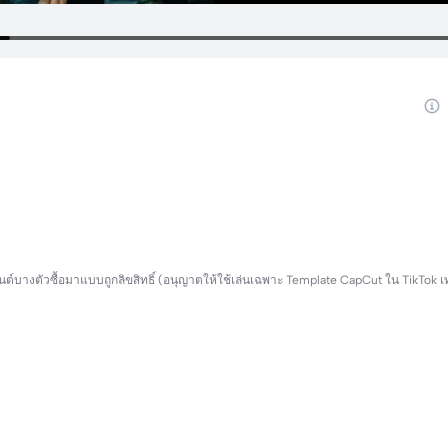
างตัวซื้อมาแบบถูกลิขสิทธิ์ (อนุญาตให้ใช้เล่นเฉพาะ Template CapCut ใน TikTok เท่