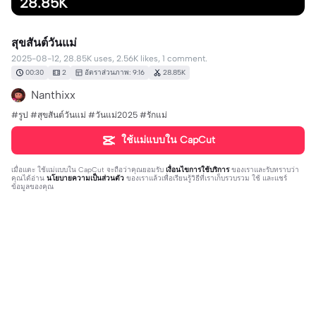
28.85K
สุขสันต์วันแม่
2025-08-12, 28.85K uses, 2.56K likes, 1 comment.
00:30
2
อัตราส่วนภาพ: 9:16
28.85K
Nanthixx
#รูป #สุขสันต์วันแม่ #วันแม่2025 #รักแม่
ใช้แม่แบบใน CapCut
เมื่อแตะ
ใช้แม่แบบใน CapCut
จะถือว่าคุณยอมรับ
เงื่อนไขการใช้บริการ
ของเราและรับทราบว่า
คุณได้อ่าน
นโยบายความเป็นส่วนตัว
ของเราแล้วเพื่อเรียนรู้วิธีที่เราเก็บรวบรวม ใช้ และแชร์
ข้อมูลของคุณ
1 ความคิดเห็น
เปี้ล
·
2026-03-07
🥺