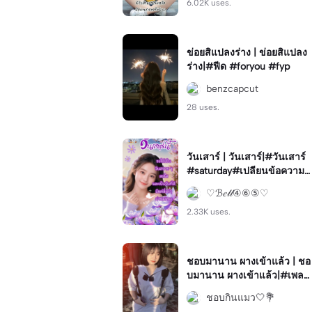
6.02K uses.
ข่อยสิแปลงร่าง | ข่อยสิแปลง
ร่าง|#ฟีด #foryou #fyp
benzcapcut
28 uses.
วันเสาร์ | วันเสาร์|#วันเสาร์
#saturday#เปลียนข้อความไ
ด้#สวัสดี#ทักทาย
♡ℬ𝑒𝓁𝓁④⑥⑤♡
2.33K uses.
ชอบมานาน ผางเข้าแล้ว | ชอ
บมานาน ผางเข้าแล้ว|#เพลง
น่ารัก#เพลงใต้#โทนสวย
ชอบกินแมว🤍💐