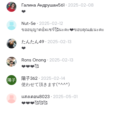
Галина Андрушан561
·
2025-02-08
❤️
Nut-Se
·
2025-02-12
ขออนุญาต👍แชร์🥰นะคะ❤️ขอบคุณ🙏นะคะ
たんたん49
·
2025-02-13
❤️
Rons Onong
·
2025-02-13
❤️❤️❤️🥰
陽子362
·
2025-02-14
使わせて頂きます(*^^*)
แสงเดอน8023
·
2025-05-01
❤️❤️❤️🥰🥰🥰