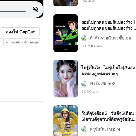
152 uses.
ถอยไปทุกคนข่อยสิแปลงร่าง |
ถอยไปทุกคนข่อยสิแปลงร่าง|
ลองใช้ CapCut
#capcut #viral #ฮิต #มาแร
ถ้าฉันรวยฉันจะซื้อเธอ
ง #ฟีด
s
all valentine day image
171.75K uses.
ไม่รู้เป็นไง | ไม่รู้เป็นไง|#หลง
#เพลงลูกทุ่งเพราะๆ
ฟาร์มเฟีย502
95.5K uses.
วันดีๆ5เดือน5 | วันดีๆ5เดือน
5|#วันดีๆ#วันที่ดี#ครูจัสมิน
#วันดี
ครูจัสมิน Inspire