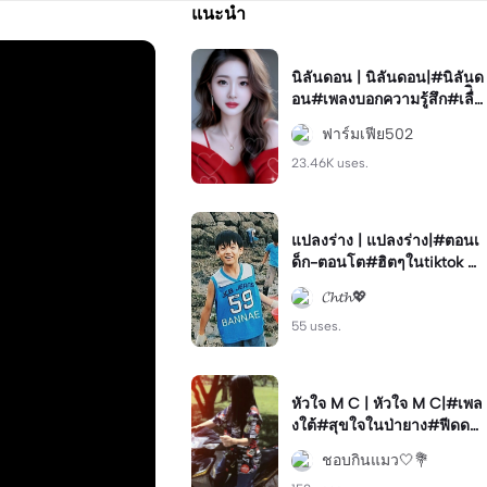
แนะนำ
นิลันดอน | นิลันดอน|#นิลันด
อน#เพลงบอกความรู้สึก#เลื่ิอ
นรูป
ฟาร์มเฟีย502
23.46K uses.
แปลงร่าง | แปลงร่าง|#ตอนเ
ด็ก-ตอนโต#ฮิตๆในtiktok #
มาแรง#ฟีด
𝓒𝓱𝓽𝓱💖
55 uses.
หัวใจ M C | หัวใจ M C|#เพล
งใต้#สุขใจในป่ายาง#ฟีดด💐
💫#โทนสวย
ชอบกินแมว🤍💐