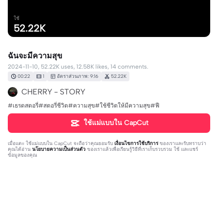
ใช้
52.22K
ฉันจะมีความสุข
2024-11-10, 52.22K uses, 12.58K likes, 14 comments.
00:22
1
อัตราส่วนภาพ: 9:16
52.22K
CHERRY - STORY
#เธรดสตอรี่#สตอรี่ชีวิต#ความสุข#ใช้ชีวิตให้มีความสุข#ฟี
ใช้แม่แบบใน CapCut
เมื่อแตะ
ใช้แม่แบบใน CapCut
จะถือว่าคุณยอมรับ
เงื่อนไขการใช้บริการ
ของเราและรับทราบว่า
คุณได้อ่าน
นโยบายความเป็นส่วนตัว
ของเราแล้วเพื่อเรียนรู้วิธีที่เราเก็บรวบรวม ใช้ และแชร์
ข้อมูลของคุณ
14 ความคิดเห็น
Hanisah Masae369
·
2024-11-19
ขออนุญาตบันทึกลงสตอรี่นะคะ