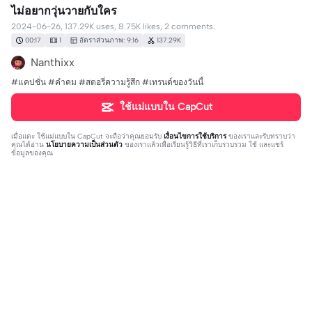
ไม่อยากวุ่นวายกับใคร
2024-06-26, 137.29K uses, 8.75K likes, 2 comments.
00:17
1
อัตราส่วนภาพ: 9:16
137.29K
Nanthixx
#แคปชั่น #คำคม #สตอรี่ความรู้สึก #เทรนด์ของวันนี้
ใช้แม่แบบใน CapCut
เมื่อแตะ
ใช้แม่แบบใน CapCut
จะถือว่าคุณยอมรับ
เงื่อนไขการใช้บริการ
ของเราและรับทราบว่า
คุณได้อ่าน
นโยบายความเป็นส่วนตัว
ของเราแล้วเพื่อเรียนรู้วิธีที่เราเก็บรวบรวม ใช้ และแชร์
ข้อมูลของคุณ
2 ความคิดเห็น
ลกษณามายา
·
2024-06-27
❤️❤️❤️