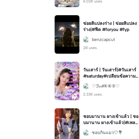
6.02K uses.
ข่อยสิแปลงร่าง | ข่อยสิแปลง
ร่าง|#ฟีด #foryou #fyp
benzcapcut
28 uses.
วันเสาร์ | วันเสาร์|#วันเสาร์
#saturday#เปลียนข้อความไ
ด้#สวัสดี#ทักทาย
♡ℬ𝑒𝓁𝓁④⑥⑤♡
2.33K uses.
ชอบมานาน ผางเข้าแล้ว | ชอ
บมานาน ผางเข้าแล้ว|#เพลง
น่ารัก#เพลงใต้#โทนสวย
ชอบกินแมว🤍💐