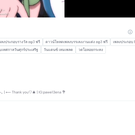
พลงประกอบรางวัล mp3 ฟรี
ดาวน์โหลดเพลงบรรเลงงานแต่ง mp3 ฟรี
เพลงประกอบ 
บเทศกาลวันศุกร์ประเสริฐ
วันแดนซ์ เทมเพลต
วดโอลอยกระทง
⟵｡ | ⟵ Thank you🤍🎄 | IG:pawe13ena 💐