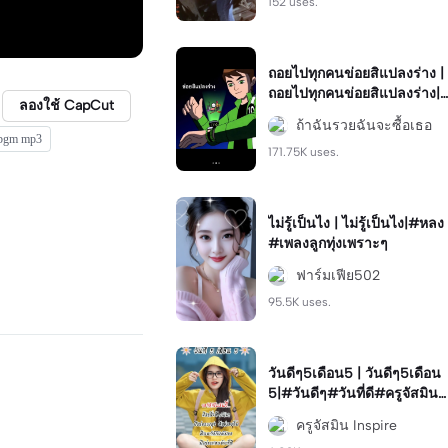
152 uses.
ถอยไปทุกคนข่อยสิแปลงร่าง |
ถอยไปทุกคนข่อยสิแปลงร่าง|
ลองใช้ CapCut
#capcut #viral #ฮิต #มาแร
ถ้าฉันรวยฉันจะซื้อเธอ
ง #ฟีด
bgm mp3
171.75K uses.
ไม่รู้เป็นไง | ไม่รู้เป็นไง|#หลง
#เพลงลูกทุ่งเพราะๆ
ฟาร์มเฟีย502
95.5K uses.
วันดีๆ5เดือน5 | วันดีๆ5เดือน
5|#วันดีๆ#วันที่ดี#ครูจัสมิน
#วันดี
ครูจัสมิน Inspire