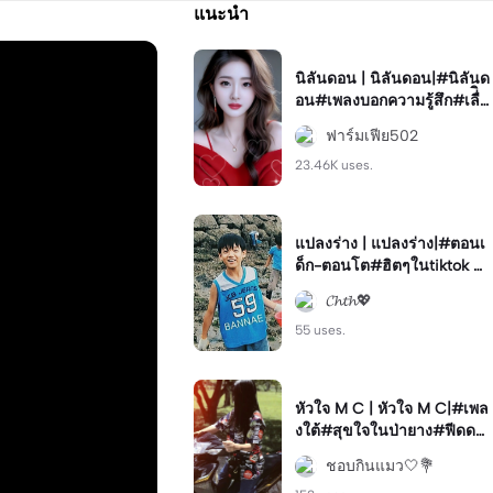
แนะนำ
นิลันดอน | นิลันดอน|#นิลันด
อน#เพลงบอกความรู้สึก#เลื่ิอ
นรูป
ฟาร์มเฟีย502
23.46K uses.
แปลงร่าง | แปลงร่าง|#ตอนเ
ด็ก-ตอนโต#ฮิตๆในtiktok #
มาแรง#ฟีด
𝓒𝓱𝓽𝓱💖
55 uses.
หัวใจ M C | หัวใจ M C|#เพล
งใต้#สุขใจในป่ายาง#ฟีดด💐
💫#โทนสวย
ชอบกินแมว🤍💐