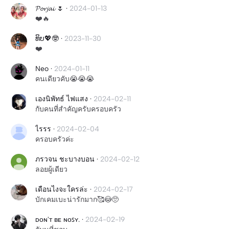
𝓟𝓸𝓻𝓳𝓪𝓲 🌷
·
2024-01-13
❤️🔥
ທິບ💖🤓
·
2023-11-30
❤️
Neo
·
2024-01-11
คนเดียวคับ😭😭😭
เองนิพัทธ์ ไฟแสง
·
2024-02-11
กับคนที่สำคัญครับครอบครัว
ไรรร
·
2024-02-04
ครอบครัวค่ะ
ภรวจน ชะบางบอน
·
2024-02-12
ลอยผู้เดียว
เดือนไงจะใครล่ะ
·
2024-02-17
บักเคมเบะน่ารักมาก🥰😳🥺
ᴅᴏɴ'ᴛ ʙᴇ ɴᴏꜱʏ.
·
2024-02-19