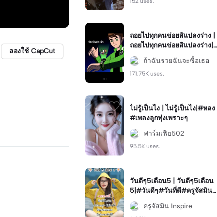
152 uses.
ถอยไปทุกคนข่อยสิแปลงร่าง |
ถอยไปทุกคนข่อยสิแปลงร่าง|
ลองใช้ CapCut
#capcut #viral #ฮิต #มาแร
ถ้าฉันรวยฉันจะซื้อเธอ
ง #ฟีด
171.75K uses.
ไม่รู้เป็นไง | ไม่รู้เป็นไง|#หลง
#เพลงลูกทุ่งเพราะๆ
ฟาร์มเฟีย502
95.5K uses.
วันดีๆ5เดือน5 | วันดีๆ5เดือน
5|#วันดีๆ#วันที่ดี#ครูจัสมิน
#วันดี
ครูจัสมิน Inspire