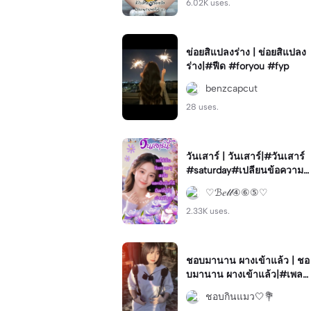
6.02K uses.
ข่อยสิแปลงร่าง | ข่อยสิแปลง
ร่าง|#ฟีด #foryou #fyp
benzcapcut
28 uses.
วันเสาร์ | วันเสาร์|#วันเสาร์
#saturday#เปลียนข้อความไ
ด้#สวัสดี#ทักทาย
♡ℬ𝑒𝓁𝓁④⑥⑤♡
2.33K uses.
ชอบมานาน ผางเข้าแล้ว | ชอ
บมานาน ผางเข้าแล้ว|#เพลง
น่ารัก#เพลงใต้#โทนสวย
ชอบกินแมว🤍💐