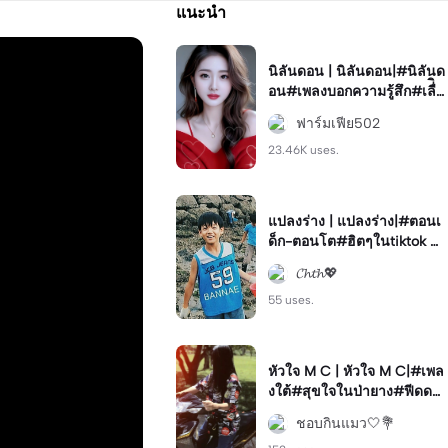
แนะนำ
นิลันดอน | นิลันดอน|#นิลันด
อน#เพลงบอกความรู้สึก#เลื่ิอ
นรูป
ฟาร์มเฟีย502
23.46K uses.
แปลงร่าง | แปลงร่าง|#ตอนเ
ด็ก-ตอนโต#ฮิตๆในtiktok #
มาแรง#ฟีด
𝓒𝓱𝓽𝓱💖
55 uses.
หัวใจ M C | หัวใจ M C|#เพล
งใต้#สุขใจในป่ายาง#ฟีดด💐
💫#โทนสวย
ชอบกินแมว🤍💐