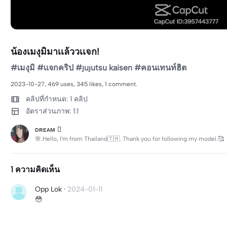
น้องเมงุมิมาเเล้ววเเจก!
#เมงุมิ #เเจกคริป #jujutsu kaisen #คอนเทนท์ฮิต
2023-10-27, 469 uses, 345 likes, 1 comment.
คลิปที่กำหนด: 1 คลิป
อัตราส่วนภาพ: 1:1
ᴅʀᴇᴀᴍ 
🌸.Hello, I'm from Thailand🇹🇭. Thank you for following my model.🥰
1 ความคิดเห็น
Opp Lok
·
2024-01-11
😳