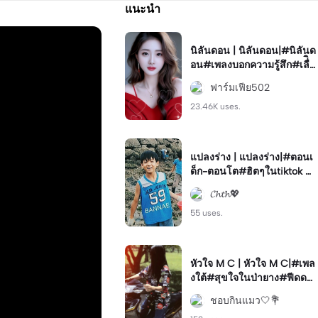
แนะนำ
นิลันดอน | นิลันดอน|#นิลันด
อน#เพลงบอกความรู้สึก#เลื่ิอ
นรูป
ฟาร์มเฟีย502
23.46K uses.
แปลงร่าง | แปลงร่าง|#ตอนเ
ด็ก-ตอนโต#ฮิตๆในtiktok #
มาแรง#ฟีด
𝓒𝓱𝓽𝓱💖
55 uses.
หัวใจ M C | หัวใจ M C|#เพล
งใต้#สุขใจในป่ายาง#ฟีดด💐
💫#โทนสวย
ชอบกินแมว🤍💐