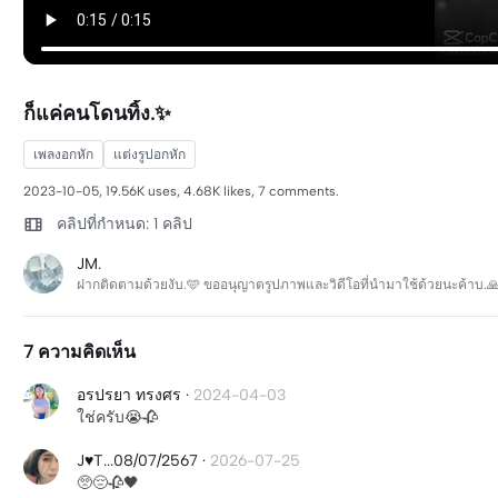
ก็แค่คนโดนทิ้ง.✨
เพลงอกหัก
แต่งรูปอกหัก
2023-10-05, 19.56K uses, 4.68K likes, 7 comments.
คลิปที่กำหนด: 1 คลิป
JM.
ฝากติดตามด้วยงับ.🩵 ขออนุญาตรูปภาพและวิดีโอที่นำมาใช้ด้วยนะค้าบ.
7 ความคิดเห็น
อรปรยา ทรงศร
·
2024-04-03
ใช่ครับ😭🥀
J♥️T...08/07/2567
·
2026-07-25
🥺😔🥀🖤