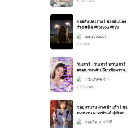
6.02K uses.
ข่อยสิแปลงร่าง | ข่อยสิแปลง
ร่าง|#ฟีด #foryou #fyp
benzcapcut
28 uses.
วันเสาร์ | วันเสาร์|#วันเสาร์
#saturday#เปลียนข้อความไ
ด้#สวัสดี#ทักทาย
♡ℬ𝑒𝓁𝓁④⑥⑤♡
2.33K uses.
ชอบมานาน ผางเข้าแล้ว | ชอ
บมานาน ผางเข้าแล้ว|#เพลง
น่ารัก#เพลงใต้#โทนสวย
ชอบกินแมว🤍💐