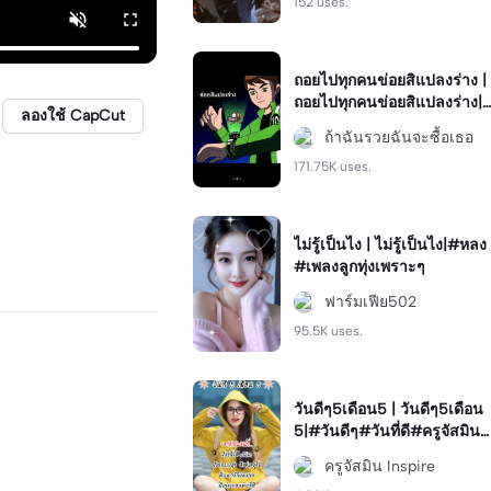
152 uses.
ถอยไปทุกคนข่อยสิแปลงร่าง |
ถอยไปทุกคนข่อยสิแปลงร่าง|
ลองใช้ CapCut
#capcut #viral #ฮิต #มาแร
ถ้าฉันรวยฉันจะซื้อเธอ
ง #ฟีด
171.75K uses.
ไม่รู้เป็นไง | ไม่รู้เป็นไง|#หลง
#เพลงลูกทุ่งเพราะๆ
ฟาร์มเฟีย502
95.5K uses.
วันดีๆ5เดือน5 | วันดีๆ5เดือน
5|#วันดีๆ#วันที่ดี#ครูจัสมิน
#วันดี
ครูจัสมิน Inspire