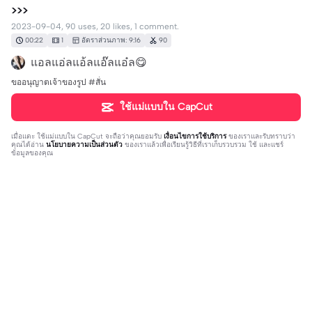
>>>
2023-09-04, 90 uses, 20 likes, 1 comment.
00:22
1
อัตราส่วนภาพ: 9:16
90
แอลแอ่ลแอ้ลแอ๊ลแอ๋ล😋
ขออนุญาตเจ้าของรูป #สั่น
ใช้แม่แบบใน CapCut
เมื่อแตะ
ใช้แม่แบบใน CapCut
จะถือว่าคุณยอมรับ
เงื่อนไขการใช้บริการ
ของเราและรับทราบว่า
คุณได้อ่าน
นโยบายความเป็นส่วนตัว
ของเราแล้วเพื่อเรียนรู้วิธีที่เราเก็บรวบรวม ใช้ และแชร์
ข้อมูลของคุณ
1 ความคิดเห็น
PanThong Niyomwong
·
2023-09-05
❤️