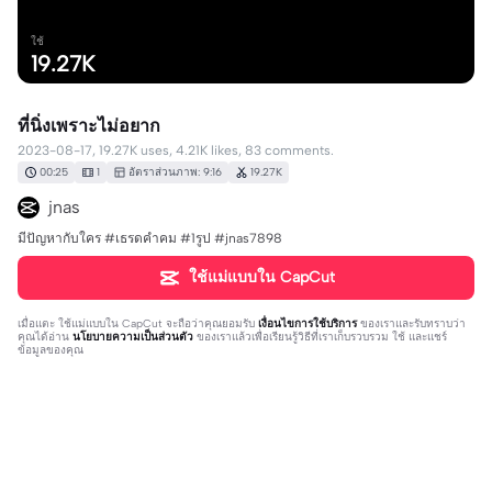
ใช้
19.27K
ที่นิ่งเพราะไม่อยาก
2023-08-17, 19.27K uses, 4.21K likes, 83 comments.
00:25
1
อัตราส่วนภาพ: 9:16
19.27K
jnas
มีปัญหากับใคร #เธรดคำคม #1รูป #jnas7898
ใช้แม่แบบใน CapCut
เมื่อแตะ
ใช้แม่แบบใน CapCut
จะถือว่าคุณยอมรับ
เงื่อนไขการใช้บริการ
ของเราและรับทราบว่า
คุณได้อ่าน
นโยบายความเป็นส่วนตัว
ของเราแล้วเพื่อเรียนรู้วิธีที่เราเก็บรวบรวม ใช้ และแชร์
ข้อมูลของคุณ
83 ความคิดเห็น
Pui Pimpaka
·
2023-08-27
👍👍🫶