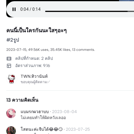
คนนี้เป็นใครกันนะใสๆอะๆ
#2รูป
2023-07-15, 49.56K uses, 35.45K likes, 13 comments.
คลิปที่กำหนด: 2 คลิป
อัตราส่วนภาพ: 9:16
TWN.ทิวานันท์
ขอบคุณผู้ติดตาม✅
13 ความคิดเห็น
แบมรกผวฮาบบ
·
2023-08-04
ไม่เคยมทำให้ผิดหวังเลออ
โสดนะค่ะจีบได้😂😂🙄
·
2023-07-25