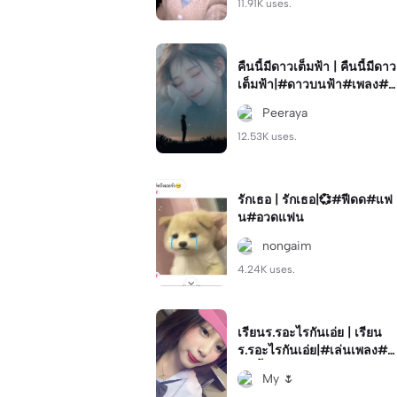
11.91K uses.
คืนนี้มีดาวเต็มฟ้า | คืนนี้มีดาว
เต็มฟ้า|#ดาวบนฟ้า#เพลง#p
eeraya
Peeraya
12.53K uses.
รักเธอ | รักเธอ|💞#ฟีดด#แฟ
น#อวดแฟน
nongaim
4.24K uses.
เรียนร.รอะไรกันเอ่ย | เรียน
ร.รอะไรกันเอ่ย|#เล่นเพลง#ค
ลิปซ้ำ#โทน
My 🌷