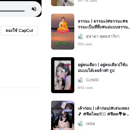
84.71K uses.
ธรรมะ | ธรรมะ|#ธรรมะ#ธ
รรมะเป็นที่พึ่ง#แม่แบบธรรมะ
ลองใช้ CapCut
#sudawan
สุชาดา พุทธสาวิกา
552 uses.
อยู่คนเดียว | อยู่คนเดียว|ใช้แ
ม่แบบได้เลยจ้า#1 รูป
Cctk10
842 uses.
เค้าก่อน | เค้าก่อน|#เล่นเพลง
🎵 #ฟีดไหม❔🖐🏻 #ฟีดด💐💫
#ฟีดหน่อย🧋 #ฟีดเธอ
เมถุน