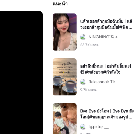
แนะนำ
แล้วเธอกล้ากุมมือฉันมั้ย | แล้
วเธอกล้ากุมมือฉันมั้ย|#ฟีด #
โทน #เล่นเพลง #มาแรง #ฮิ
NINGNING˚🪐⟢
ต
23.7K uses.
อย่าลืมยิ้มนะ | อย่าลืมยิ้มนะ|
😊#พลังบวก#กำลังใจ
Raksanook Tk
9.7K uses.
Bye Bye ยังโอม | Bye Bye ยัง
โอม|#ขอนุญาตเจ้าของรูป #
ภาพซ้อน #กำลังฮิต
Ig:pxtqz.__