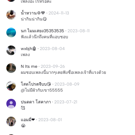
เพลงอะไรหรอค่ะ
นํ้าหวาน💢💙
·
2024-11-13
น่ากินน่ากิน😋
นก ไมมเสยง35353535
·
2023-08-11
ฟังแล้วนึกถึงคนที่แอบชอบ
wxbjh🤖
·
2023-08-04
เพลง
N Its me
·
2023-09-26
ผมชอบเพลงนี้มากๆเคยฟังชื่อเพลงเจ้าที่แรงด้วย
โสดโปรตจีบบ😘
·
2023-08-09
@ไม่มีผัวกับเขา55555
ปนดดา โสคาภา
·
2023-07-21
🥰
แอมมี่❤
·
2023-08-01
😭