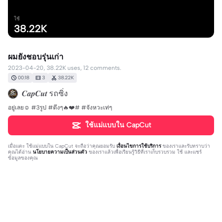
ใช้
38.22K
ผมยังชอบรุ่นเก่า
2023-04-20, 38.22K uses, 12 comments.
00:18
3
38.22K
𝑪𝒂𝒑𝑪𝒖𝒕 รถซิ่ง
อยู่เลย☺️ #3รูป #ตึงๆ🔥❤️# #จังหวะเท่ๆ
ใช้แม่แบบใน CapCut
เมื่อแตะ
ใช้แม่แบบใน CapCut
จะถือว่าคุณยอมรับ
เงื่อนไขการใช้บริการ
ของเราและรับทราบว่า
คุณได้อ่าน
นโยบายความเป็นส่วนตัว
ของเราแล้วเพื่อเรียนรู้วิธีที่เราเก็บรวบรวม ใช้ และแชร์
ข้อมูลของคุณ
12 ความคิดเห็น
สภาพร ทองใบ
·
2024-02-25
🎉โคตรเท่เลยครับ