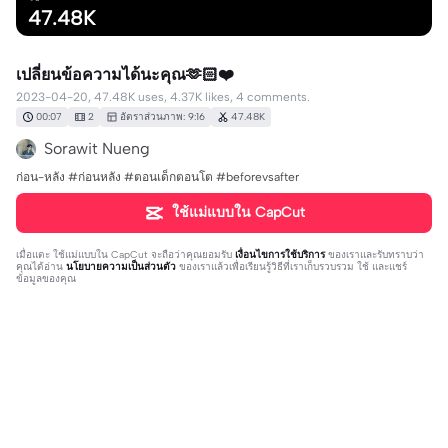
47.48K
เปลี่ยนข้อความได้นะคุณ🫶🏻❤️
2023-04-20, 47.48K uses, 4.37K likes, 4 comments.
00:07
2
อัตราส่วนภาพ: 9:16
47.48K
Sorawit Nueng
ก่อน-หลัง #ก่อนหลัง #ตอนเด็กตอนโต #beforevsafter
ใช้แม่แบบใน CapCut
เมื่อแตะ
ใช้แม่แบบใน CapCut
จะถือว่าคุณยอมรับ
เงื่อนไขการใช้บริการ
ของเราและรับทราบว่า
คุณได้อ่าน
นโยบายความเป็นส่วนตัว
ของเราแล้วเพื่อเรียนรู้วิธีที่เราเก็บรวบรวม ใช้ และแชร์
ข้อมูลของคุณ
4 ความคิดเห็น
Samae Arcenal
·
2024-08-19
my fourth 🏳‍🌈
กิม คาบ
·
2023-05-16